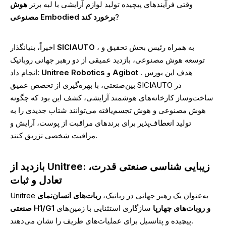
وقتی فرآیندهای پیچیده تولید لوازم آرایشی با لبه برتر
هوش
?
مصنوعی Embodied برخورد کند
، به همراه رئیس بخش تحقیق و
SICIAUTO
اخیراً، بنیانگذار
توسعه هوش مصنوعی، بازدید عمیقی از دو رهبر جهانی روباتیک
. هدف این بورس
Agibot
و
Unitree Robotics
انجام داد:
بین‌صنعتی، با بهره‌گیری از تخصص عمیق SICIAUTO در
ساخت‌وساز کارخانه‌های هوشمند آرایشی، کشف این بود که چگونه
هوش مصنوعی و هوش تجسم‌یافته می‌توانند شتاب جدیدی را به
تولید انعطاف‌پذیر برای برندهای مراقبت از پوست، آرایش و
مراقبت شخصی تزریق کنند.
بازدید از Unitree: زیبایی شناسی صنعتی قدرت،
تعادل و ثبات
Unitree به‌عنوان یک رهبر جهانی در رباتیک،
ربات‌های انسان‌نمای
صنعتی H1/G1 و روبات‌های چهارپا
سازگاری استثنایی با زمین‌های
پیچیده و پتانسیل برای عملیات‌های ظریف را نشان می‌دهند.