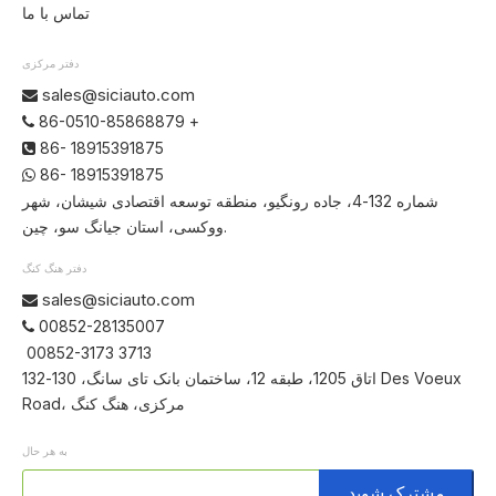
تماس با ما
دفتر مرکزی
sales@siciauto.com

86-0510-85868879 +

86- 18915391875

86- 18915391875

شماره 132-4، جاده رونگیو، منطقه توسعه اقتصادی شیشان، شهر
ووکسی، استان جیانگ سو، چین.
دفتر هنگ کنگ
sales@siciauto.com

00852-28135007

00852-3173 3713
اتاق 1205، طبقه 12، ساختمان بانک تای سانگ، 130-132 Des Voeux
Road، مرکزی، هنگ کنگ
به هر حال
مشترک شوید