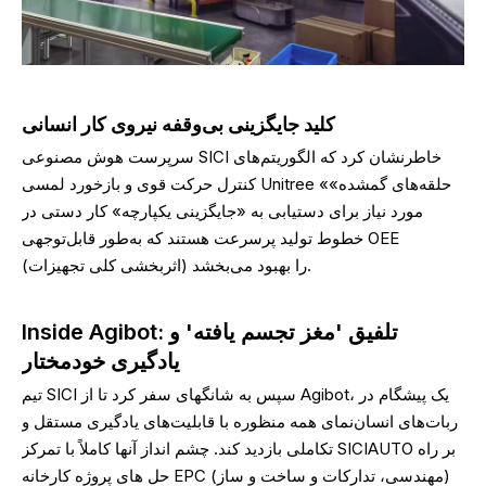
کلید جایگزینی بی‌وقفه نیروی کار انسانی
سرپرست هوش مصنوعی SICI خاطرنشان کرد که الگوریتم‌های
کنترل حرکت قوی و بازخورد لمسی Unitree «حلقه‌های گمشده»
مورد نیاز برای دستیابی به «جایگزینی یکپارچه» کار دستی در
خطوط تولید پرسرعت هستند که به‌طور قابل‌توجهی OEE
(اثربخشی کلی تجهیزات) را بهبود می‌بخشد.
Inside Agibot: تلفیق 'مغز تجسم یافته' و
یادگیری خودمختار
تیم SICI سپس به شانگهای سفر کرد تا از Agibot، یک پیشگام در
ربات‌های انسان‌نمای همه منظوره با قابلیت‌های یادگیری مستقل و
تکاملی بازدید کند. چشم انداز آنها کاملاً با تمرکز SICIAUTO بر راه
حل های پروژه کارخانه EPC (مهندسی، تدارکات و ساخت و ساز)