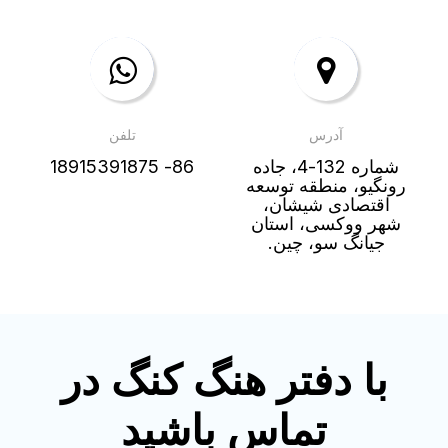
آدرس
تلفن
شماره 132-4، جاده
86- 18915391875
رونگیو، منطقه توسعه
اقتصادی شیشان،
شهر ووکسی، استان
جیانگ سو، چین.
با دفتر هنگ کنگ در
تماس باشید