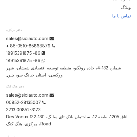
وبلاگ
تماس با ما
دفتر مرکزی
sales@siciauto.com

86-0510-85868879 +

86- 18915391875

86- 18915391875

شماره 132-4، جاده رونگیو، منطقه توسعه اقتصادی شیشان، شهر
ووکسی، استان جیانگ سو، چین.
دفتر هنگ کنگ
sales@siciauto.com

00852-28135007

00852-3173 3713
اتاق 1205، طبقه 12، ساختمان بانک تای سانگ، 130-132 Des Voeux
Road، مرکزی، هنگ کنگ
به هر حال