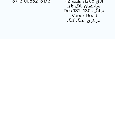
اتاق 1205، طبقه 12،
00852-3173 3713
ساختمان بانک تای
سانگ، 130-132 Des
Voeux Road،
مرکزی، هنگ کنگ