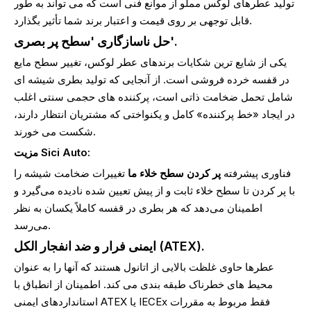
تولید عطرهای لوکس مملو از موانع فنی است که می تواند به طور
قابل توجهی بر روی قیمت و اعتبار برند شما تأثیر بگذارد.
حل ناسازگاری 'سطح پر بصری'.
یکی از شایع ترین شکایات برندهای عطر لوکس، تغییر سطح مایع
در قفسه خرده فروشی است. از آنجایی که تولید بطری شیشه ای
شامل تحمل ضخامت ذاتی است، پرکننده های حجمی سنتی اغلب
در ایجاد «خط پرکننده» کامل و یکنواختی که مشتریان انتظار دارند،
شکست می خورند.
مزیت Sici Auto:
فناوری پیشرفته
پر کردن سطح خلاء ما
تغییرات ضخامت شیشه را
با پر کردن تا سطح خلاء ثابت و از پیش تعیین شده نادیده می‌گیرد و
اطمینان می‌دهد که هر بطری در قفسه کاملاً یکسان به نظر
می‌رسد.
ایمنی فرار و ضد انفجار الکل (ATEX).
عطرها حاوی غلظت بالایی از اتانول هستند که آنها را به عنوان
محیط های خطرناک طبقه بندی می کند. اطمینان از انطباق با
استانداردهای ایمنی ATEX یا IECEx فقط مربوط به مقررات