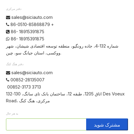
دفتر مرکزی
sales@siciauto.com

86-0510-85868879 +

86- 18915391875

86- 18915391875

شماره 132-4، جاده رونگیو، منطقه توسعه اقتصادی شیشان، شهر
ووکسی، استان جیانگ سو، چین.
دفتر هنگ کنگ
sales@siciauto.com

00852-28135007

00852-3173 3713
اتاق 1205، طبقه 12، ساختمان بانک تای سانگ، 130-132 Des Voeux
Road، مرکزی، هنگ کنگ
به هر حال
مشترک شوید