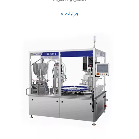
جزئیات >