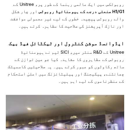
روبوٹکس میں ایک عالمی رہنما کے طور پر، Unitree کے
H1/G1 صنعتی درجے کے ہیومنائیڈ روبوٹس
اور چار شکل
والے روبوٹس پیچیدہ خطوں کے لیے غیر معمولی موافقت
اور نازک آپریشنز کی صلاحیت کا مظاہرہ کرتے ہیں۔
ایڈوانسڈ موشن کنٹرول اور ٹیکٹائل فیڈ بیک
Unitree کے R&D سنٹر میں، SICI ٹیم نے ہیومنائیڈ
روبوٹس کے مظاہروں کا مشاہدہ کیا جو عین توازن کے
ساتھ رکاوٹوں کو عبور کرتے ہیں۔ یہ صلاحیتیں کاسمیٹک
چھانٹنے، پیکیجنگ اور پیلیٹائزنگ میں اعلیٰ استحکام
کے منظرناموں کے لیے اہم ہیں۔