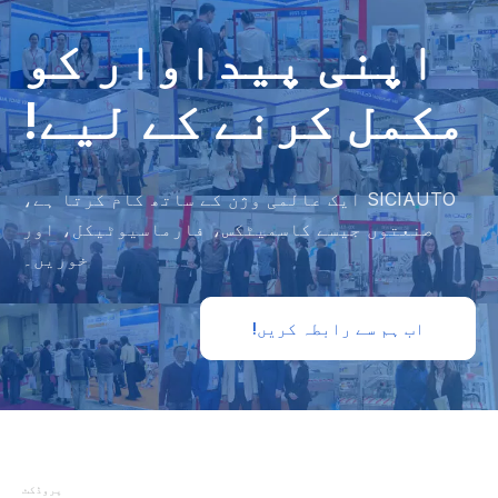
اپنی پیداوار کو
مکمل کرنے کے لیے!
SICIAUTO ایک عالمی وژن کے ساتھ کام کرتا ہے،
صنعتوں جیسے کاسمیٹکس، فارماسیوٹیکل، اور
خوریں۔
اب ہم سے رابطہ کریں!
پروڈکٹ