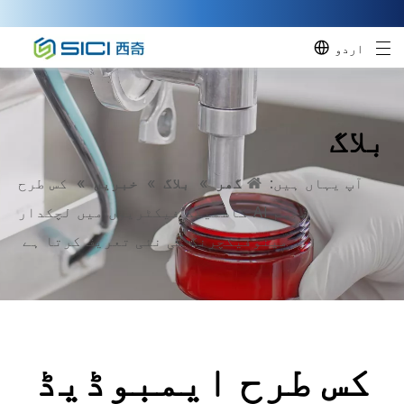
اردو
بلاگ
آپ یہاں ہیں:
گھر
»
بلاگ
»
خبریں
»
کس طرح
مجسم AI کاسمیٹک فیکٹریوں میں لچکدار
مینوفیکچرنگ کی نئی تعریف کرتا ہے
کس طرح ایمبوڈیڈ