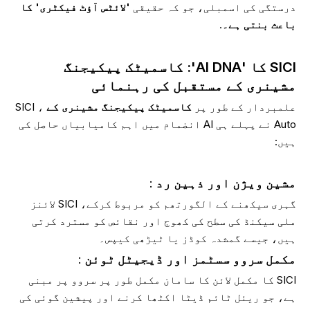
درستگی کی اسمبلی، جو کہ حقیقی
'لائٹس آؤٹ فیکٹری' کا
باعث بنتی ہے۔
.
SICI کا 'AI DNA': کاسمیٹک پیکیجنگ
مشینری کے مستقبل کی رہنمائی
علمبردار کے طور پر
کاسمیٹک پیکیجنگ مشینری کے
، SICI
Auto نے پہلے ہی AI انضمام میں اہم کامیابیاں حاصل کی
ہیں:
مشین ویژن اور ذہین رد
:
گہری سیکھنے کے الگورتھم کو مربوط کرکے، SICI لائنز
ملی سیکنڈ کی سطح کی کھوج اور نقائص کو مسترد کرتی
ہیں، جیسے گمشدہ کوڈز یا ٹیڑھی کیپس۔
مکمل سروو سسٹمز اور ڈیجیٹل ٹوئن
:
SICI کا مکمل لائن کا سامان مکمل طور پر سروو پر مبنی
ہے، جو ریئل ٹائم ڈیٹا اکٹھا کرنے اور پیشین گوئی کی