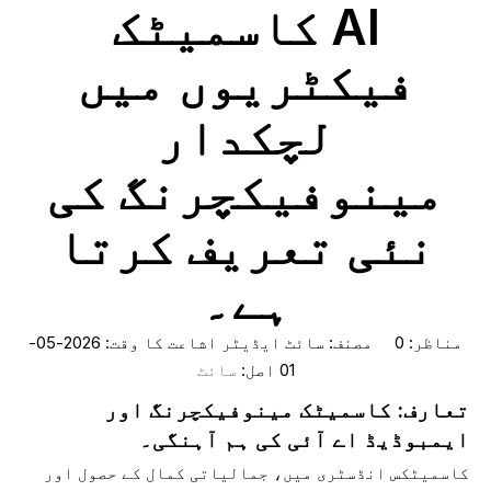
AI کاسمیٹک
فیکٹریوں میں
لچکدار
مینوفیکچرنگ کی
نئی تعریف کرتا
ہے۔
مناظر:
0
مصنف: سائٹ ایڈیٹر اشاعت کا وقت: 2026-05-
01 اصل:
سائٹ
تعارف: کاسمیٹک مینوفیکچرنگ اور
ایمبوڈیڈ اے آئی کی ہم آہنگی۔
کاسمیٹکس انڈسٹری میں، جمالیاتی کمال کے حصول اور