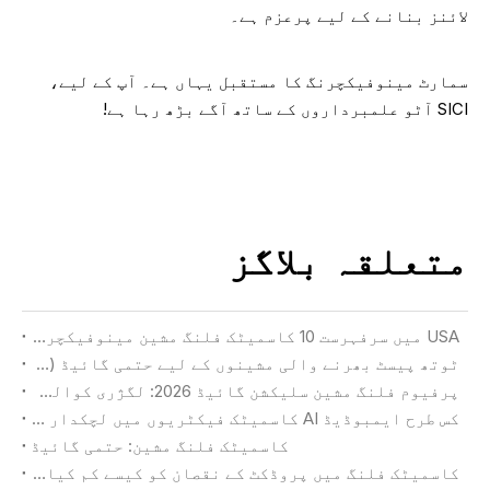
لائنز بنانے کے لیے پرعزم ہے۔
سمارٹ مینوفیکچرنگ کا مستقبل یہاں ہے۔ آپ کے لیے،
SICI آٹو علمبرداروں کے ساتھ آگے بڑھ رہا ہے!
متعلقہ بلاگز
USA میں سرفہرست 10 کاسمیٹک فلنگ مشین مینوفیکچررز
ٹوتھ پیسٹ بھرنے والی مشینوں کے لیے حتمی گائیڈ (2026)
پرفیوم فلنگ مشین سلیکشن گائیڈ 2026: لگژری کوالٹی اور زیادہ سے زیادہ پیداوار حاصل کرنا
کس طرح ایمبوڈیڈ AI کاسمیٹک فیکٹریوں میں لچکدار مینوفیکچرنگ کی نئی تعریف کرتا ہے۔
کاسمیٹک فلنگ مشین: حتمی گائیڈ
کاسمیٹک فلنگ میں پروڈکٹ کے نقصان کو کیسے کم کیا جائے۔