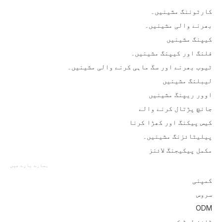
کارٹوننگ مشینیں۔
بھرنے والی مشینیں۔
کیپنگ مشینیں
فلنگ اور کیپنگ مشینیں۔
ٹیوب بھرنے اور سگ ماہی کرنے والی مشینیں۔
لیبلنگ مشینیں
اوور ریپنگ مشینیں
جانچ پڑتال کرنے والے
کیس پیکنگ اور کھڑا کرنا
پیلیٹائزنگ مشینیں۔
مکمل پیکیجنگ لائنز
ہمارے بارے میں
کمپنی
سروس
ODM
ڈاؤن لوڈ کریں۔