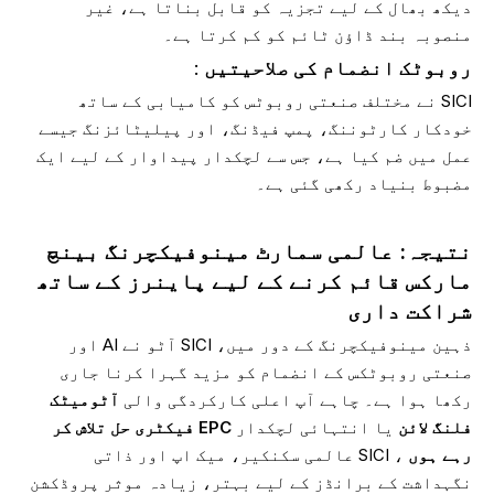
دیکھ بھال کے لیے تجزیہ کو قابل بناتا ہے، غیر
منصوبہ بند ڈاؤن ٹائم کو کم کرتا ہے۔
روبوٹک انضمام کی صلاحیتیں
:
SICI نے مختلف صنعتی روبوٹس کو کامیابی کے ساتھ
خودکار کارٹوننگ، پمپ فیڈنگ، اور پیلیٹائزنگ جیسے
عمل میں ضم کیا ہے، جس سے لچکدار پیداوار کے لیے ایک
مضبوط بنیاد رکھی گئی ہے۔
نتیجہ: عالمی سمارٹ مینوفیکچرنگ بینچ
مارکس قائم کرنے کے لیے پاینرز کے ساتھ
شراکت داری
ذہین مینوفیکچرنگ کے دور میں، SICI آٹو نے AI اور
صنعتی روبوٹکس کے انضمام کو مزید گہرا کرنا جاری
رکھا ہوا ہے۔ چاہے آپ اعلی کارکردگی والی
آٹومیٹک
فلنگ لائن
یا انتہائی لچکدار
EPC فیکٹری حل تلاش کر
رہے ہوں
، SICI عالمی سکنکیر، میک اپ اور ذاتی
نگہداشت کے برانڈز کے لیے بہتر، زیادہ موثر پروڈکشن