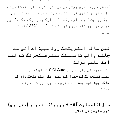
'ماضی میں، ہمیں بوتل کی ہر نئی شکل کے لیے تھکا دینے
والے ٹریجیکٹری کوڈز لکھنے پڑتے تھے۔ مستقبل میں،
ایک روبوٹ 'ایک بار دیکھے گا، ایک بار سیکھے گا،' اور
فوری طور پر کام شروع کر سکے گا۔' ——
SICI آٹو کے
بانی
تین سالہ اسٹریٹجک روڈ میپ: اے آئی سے
چلنے والی کاسمیٹک مینوفیکچرنگ کے لیے
ایک بلیو پرنٹ
ان بصیرت کی بنیاد پر، SICI Auto نے
لچکدار
مینوفیکچرنگ کے حصول کے لیے ایک اسٹریٹجک وژن کا
خاکہ پیش کیا ہے:
اگلے تین سالوں میں کاسمیٹک
فیکٹریوں میں
سال 1: اسمارٹ آلات + روبوٹک ہتھیار (معیاری)
کور سٹیشن کی اصلاح
: