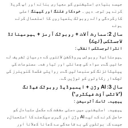
جیسے بنیادی اسٹیشنوں کو معیاری بنانے اور اپ گریڈ
کرنے پر توجہ دیں ۔
خودکار فلنگ اور کیپنگ
اعلی
کارکردگی والے روبوٹک ہتھیاروں کا استعمال کرتے
ہوئے
سال 2: سمارٹ آلات + روبوٹک آرمز + ہیومینائڈ
لاجسٹکس (لچک)
انٹرالوجسٹکس انقلاب
:
ہیومنائیڈ روبوٹس پروڈکشن لائنوں کے درمیان تشریف لے
جائیں گے، مواد کی چھانٹی اور تیار شدہ مصنوعات کی
پیلیٹائزنگ کو سنبھالیں گے، روایتی فکسڈ کنویئرز کی
لچکدار رکاوٹوں کو توڑیں گے۔
سال 3: AI وژن + ایمبوڈیڈ روبوٹک فیڈنگ
('لائٹس آؤٹ فیکٹری')
پیچیدہ ٹاسک آٹومیشن
:
پیچیدہ اسٹیشنوں میں دستی مشقت کے مکمل متبادل کو
حاصل کرنے کے لیے AI وژن اور گہری سیکھنے کا استعمال،
جیسے کہ بوتلوں کی بے قاعدگی سے کھانا کھلانا اور