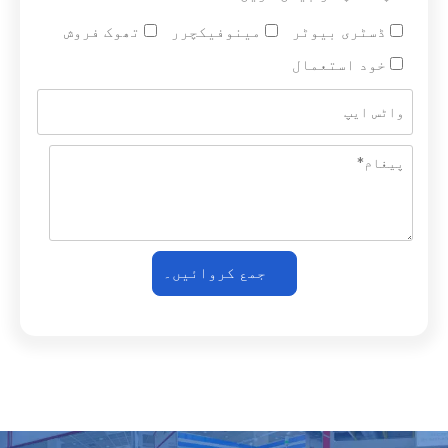
ڈسٹری بیوٹر
مینوفیکچرر
تھوک فروش
خود استعمال
جمع کروائیں۔