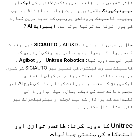
ذاتی تخصیص میں اضافے نے پروڈکشن لائنوں کی
لچکدار
مینوفیکچرنگ
صلاحیتوں پر بہت زیادہ دباؤ ڈالا ہے۔ جب
پیچیدہ کاسمیٹک پروڈکشن پروسیس کے جدید ترین کنارے
کو پورا کرتا ہے تو کیا ہوتا ہے۔
ایمبوڈیڈ AI
?
حال ہی میں، کے بانی نے
SICIAUTO
، AI R&D ڈیپارٹمنٹ
کے سربراہ کے ہمراہ، دو عالمی روبوٹکس لیڈروں کا
گہرائی سے دورہ کیا:
Unitree Robotics
اور
Agibot
۔
کاسمیٹک سمارٹ فیکٹری کی تعمیر میں SICIAUTO کی گہری
مہارت سے فائدہ اٹھاتے ہوئے، اس کراس انڈسٹری
ایکسچینج کا مقصد یہ دریافت کرنا ہے کہ کس طرح AI اور
مجسم ذہانت جلد کی دیکھ بھال، میک اپ اور ذاتی
نگہداشت کے برانڈز کے لیے لچکدار مینوفیکچرنگ میں
نئی ​​رفتار ڈال سکتی ہے۔
Unitree کا دورہ کرنا: طاقت، توازن اور
استحکام کی صنعتی جمالیات