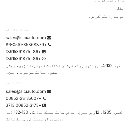
بلاگ
ہم سے رابطہ کریں۔
ہیڈ کوارٹر آفس
sales@siciauto.com

+86-0510-85868879

+86- 18915391875

+86- 18915391875

نمبر 132-4، رونگیو روڈ، شیشان اکنامک ڈویلپمنٹ زون، ووشی
سٹی، جیانگ سو صوبہ، چین۔
ہانگ کانگ آفس
sales@siciauto.com

+00852-28135007

+00852-3173 3713

کمرہ 1205، 12ویں منزل، تائی سانگ بینک بلڈنگ، 130-132 ڈیس
ووکس روڈ، سینٹرل، ہانگ کانگ