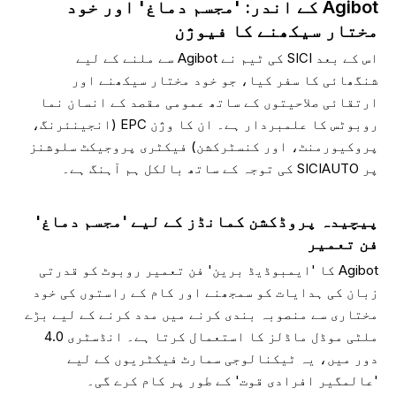
Agibot کے اندر: 'مجسم دماغ' اور خود
مختار سیکھنے کا فیوژن
اس کے بعد SICI کی ٹیم نے Agibot سے ملنے کے لیے
شنگھائی کا سفر کیا، جو خود مختار سیکھنے اور
ارتقائی صلاحیتوں کے ساتھ عمومی مقصد کے انسان نما
روبوٹس کا علمبردار ہے۔ ان کا وژن EPC (انجینئرنگ،
پروکیورمنٹ، اور کنسٹرکشن) فیکٹری پروجیکٹ سلوشنز
پر SICIAUTO کی توجہ کے ساتھ بالکل ہم آہنگ ہے۔
پیچیدہ پروڈکشن کمانڈز کے لیے 'مجسم دماغ'
فن تعمیر
Agibot کا 'ایمبوڈیڈ برین' فن تعمیر روبوٹ کو قدرتی
زبان کی ہدایات کو سمجھنے اور کام کے راستوں کی خود
مختاری سے منصوبہ بندی کرنے میں مدد کرنے کے لیے بڑے
ملٹی موڈل ماڈلز کا استعمال کرتا ہے۔ انڈسٹری 4.0
دور میں، یہ ٹیکنالوجی سمارٹ فیکٹریوں کے لیے
'عالمگیر افرادی قوت' کے طور پر کام کرے گی۔