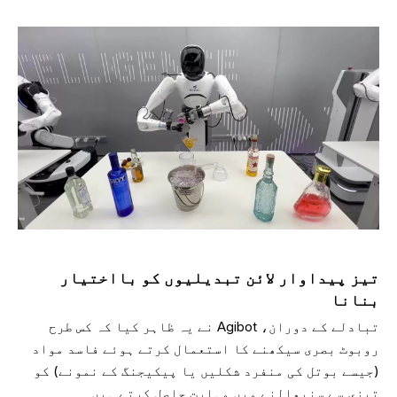
تیز پیداوار لائن تبدیلیوں کو بااختیار
بنانا
تبادلے کے دوران، Agibot نے یہ ظاہر کیا کہ کس طرح
روبوٹ بصری سیکھنے کا استعمال کرتے ہوئے فاسد مواد
(جیسے بوتل کی منفرد شکلیں یا پیکیجنگ کے نمونے) کو
تیزی سے سنبھالنے میں مہارت حاصل کرتے ہیں۔