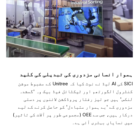
ہموار انسانی مزدوری کی تبدیلی کی کلید
SICI کی AI لیڈ نے نوٹ کیا کہ Unitree کے مضبوط موشن
کنٹرول الگورتھم اور ٹیکٹائل فیڈ بیک وہ 'گمشدہ
لنکس' ہیں جو تیز رفتار پروڈکشن لائنوں پر دستی
مزدوری کے 'بے ہموار متبادل' کو حاصل کرنے کے لیے
درکار ہیں، جس سے OEE (مجموعی طور پر آلات کی تاثیر)
میں نمایاں بہتری آئی ہے۔