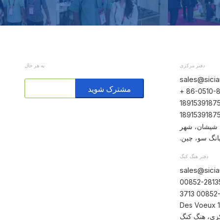
دفتر مرکزی
به هر حال
sales@sici
مشترک شوید
صادی شیشان، شهر
نگ سو، چین.
دفتر هنگ کنگ
sales@sici
اتاق 1205، طبقه 12، ساختمان بانک تای سانگ، 130-132 Des Voeux