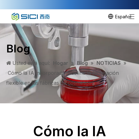
Español
Blog
Usted está aquí:
Hogar
»
Blog
»
NOTICIAS
»
Cómo la IA incorporada redefine la fabricación
flexible en las fábricas de cosméticos
Cómo la IA