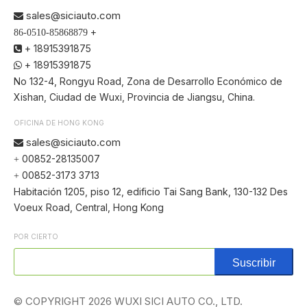
sales@siciauto.com

+
86-0510-85868879
+ 18915391875

+ 18915391875

No 132-4, Rongyu Road, Zona de Desarrollo Económico de
Xishan, Ciudad de Wuxi, Provincia de Jiangsu, China.
OFICINA DE HONG KONG
sales@siciauto.com

00852-28135007
+
00852-3173 3713
+
Habitación 1205, piso 12, edificio Tai Sang Bank, 130-132 Des
Voeux Road, Central, Hong Kong
POR CIERTO
Suscribir
© COPYRIGHT
2026
WUXI SICI AUTO CO., LTD.