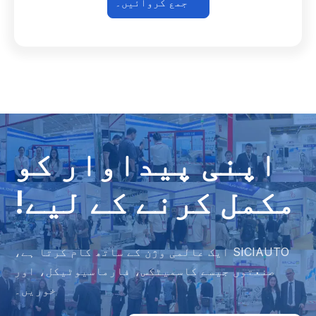
جمع کروائیں۔
اپنی پیداوار کو
مکمل کرنے کے لیے!
SICIAUTO ایک عالمی وژن کے ساتھ کام کرتا ہے،
صنعتوں جیسے کاسمیٹکس، فارماسیوٹیکل، اور
خوریں۔