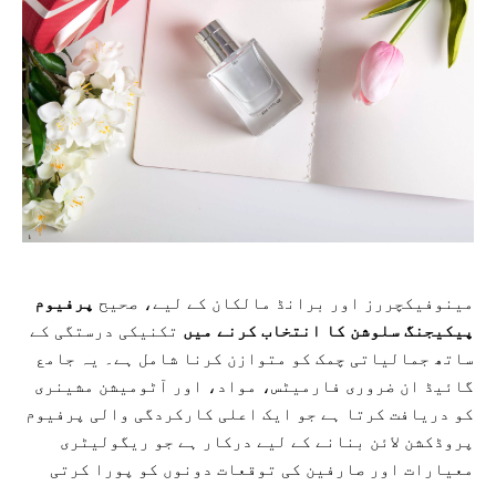
مینوفیکچررز اور برانڈ مالکان کے لیے، صحیح
پرفیوم
پیکیجنگ سلوشن کا انتخاب کرنے میں
تکنیکی درستگی کے
ساتھ جمالیاتی چمک کو متوازن کرنا شامل ہے۔ یہ جامع
گائیڈ ان ضروری فارمیٹس، مواد، اور آٹومیشن مشینری
کو دریافت کرتا ہے جو ایک اعلی کارکردگی والی پرفیوم
پروڈکشن لائن بنانے کے لیے درکار ہے جو ریگولیٹری
معیارات اور صارفین کی توقعات دونوں کو پورا کرتی