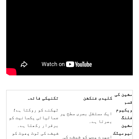
مشین کی
کلیدی فنکشن
تکنیکی فائدہ
قسم
ویکیوم
ٹپکنے کو روکتا ہے؛
ایک مستقل بصری سطح پر
فلنگ
جمالیاتی یکسانیت کو
بھرتا ہے۔
مشین
برقرار رکھتا ہے۔
نیومیٹک
شیشے کی ٹوٹ پھوٹ کو
اسپرے پمپ کو شیشے کی