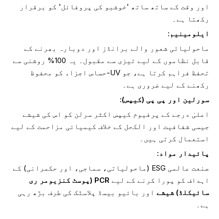
اور وقت کے ساتھ ساتھ 'خوشبو کی پروفائل' کو برقرار
رکھتا ہے۔
ایلومینیم:
ماحولیاتی شعور والے برانڈز اور دوبارہ بھرنے کے
قابل نظاموں کے لیے تیزی سے مقبول۔ یہ 100% روشنی سے
تحفظ فراہم کرتا ہے، جو UV-حساس اجزاء کو محفوظ
رکھنے کے لیے ضروری ہے۔
سورلین اور پی پی (کیپس):
اعلیٰ درجے کے پرفیوم کیپس اکثر سرلن کو اس کی شیشے
جیسی شفافیت اور الکحل کے خلاف کیمیائی مزاحمت کے لیے
استعمال کرتی ہیں۔
پائیدار مواد:
صنعت عالمی ESG (ماحولیاتی، سماجی، اور حکمرانی) کے
اہداف کو پورا کرنے کے لیے
PCR (پوسٹ کنزیومر ری
سائیکلڈ) شیشے
اور بائیو بیسڈ پلاسٹک کی طرف بڑھ رہی
ہے۔