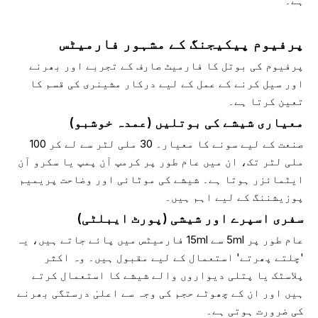
ہے۔
پرفیوم پیکیجنگ کے مشہور فارمیٹس
پرفیوم کی بوتل کا فارمیٹ صارف کے تجربے اور بھرنے
اور سیل کرنے کے عمل کے لیے درکار مشینری کی قسم کا
تعین کرتا ہے۔
معیاری شیشے کی بوتلیں (عمدہ خوشبو)
صنعت کے لیے سونے کا معیار۔ 30 ملی لٹر سے لے کر 100
ملی لٹر تک، ان میں عام طور پر کرمپ آن پمپ یا سکرو آن
ایٹمائزر ہوتا ہے۔ شیشے کی موٹائی اور وضاحت پریمیم
پوزیشننگ کے لیے اہم ہیں۔
سفری اسپرے اور شیشی (پورٹ ایبلٹی)
عام طور پر 5ml سے 15ml فارمیٹس میں پائے جاتے ہیں، یہ
'چلتے پھرتے' استعمال کے لیے مقبول ہیں۔ وہ اکثر
پلاسٹک یا پتلی دیواروں والے شیشے کا استعمال کرتے
ہیں اور ان کے چھوٹے حجم کی وجہ سے اعلیٰ درستگی بھرنے
کی ضرورت ہوتی ہے۔