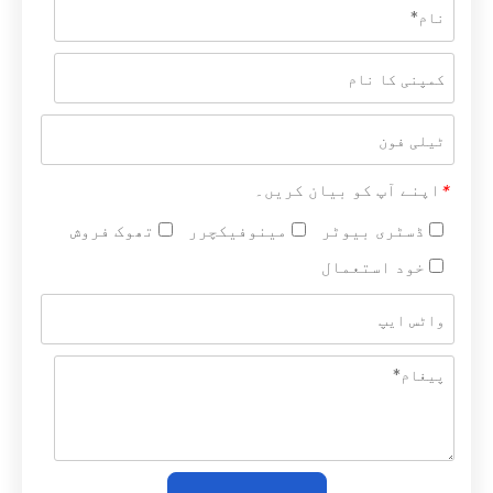
اپنے آپ کو بیان کریں۔
*
ڈسٹری بیوٹر
مینوفیکچرر
تھوک فروش
خود استعمال