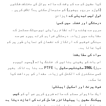
کیا مشین کم سے کم وقت کے ساتھ بوتل کی مختلف شکلوں
(گول، مربع، بیضوی) کو سنبھال سکتی ہے؟ تلاش کریں ۔
ٹول لیس تبدیلی کے
ڈیزائن
درستگی اور فضلہ میں کمی:
سروو سے چلنے والے نظام روایتی نیومیٹک سسٹمز کے
مقابلے میں زیادہ درستگی فراہم کرتے ہیں، جس سے
مہنگی خوشبو کے ارتکاز کے نقصان کو نمایاں طور پر کم
کیا جاتا ہے۔
مواد کی مطابقت:
اس بات کو یقینی بنائیں کہ فلنگ پاتھ (پمپ، ٹیوب،
سیل)
316L سٹینلیس سٹیل
یا PTFE سے بنا ہے تاکہ بغیر
کسی سنکنرن کے الکحل کی زیادہ مقدار کو برداشت کیا
جا سکے۔
فوٹ پرنٹ اور اسکیل ایبلٹی:
ایک ماڈیولر سسٹم کے ساتھ شروع کریں جو آپ کو
کیس
پیکنگ مشین
یا
پیلیٹائزر شامل کرنے کی اجازت دیتا ہے
جیسا کہ آپ کی پیداوار کا حجم بڑھتا ہے۔