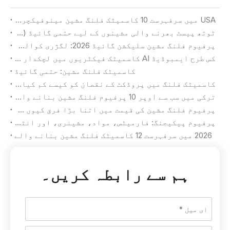
USA میں سرفہرست 10 کاسمیٹک فلنگ مشین مینوفیکچررز
ٹوتھ پیسٹ بھرنے والی مشینوں کے لیے حتمی گائیڈ (2026)
پرفیوم فلنگ مشین سلیکشن گائیڈ 2026: لگژری کوالٹی اور زیادہ سے زیادہ پیداوار حاصل کرنا
کس طرح ایمبوڈیڈ AI کاسمیٹک فیکٹریوں میں لچکدار مینوفیکچرنگ کی نئی تعریف کرتا ہے۔
کاسمیٹک فلنگ مشین: حتمی گائیڈ
کاسمیٹک فلنگ میں پروڈکٹ کے نقصان کو کیسے کم کیا جائے۔
ترکی میں سب سے اوپر 10 پرفیوم فلنگ مشین بنانے والے
پرفیوم فلنگ مشین کی قیمت میں اتنا بڑا فرق کیوں ہے؟
پرفیوم پیکیجنگ: فارمیٹس، مواد، مشینری، اور انتخاب کا معیار
2026 میں سرفہرست 12 کاسمیٹک فلنگ مشین بنانے والے
ہم سے رابطہ کریں۔