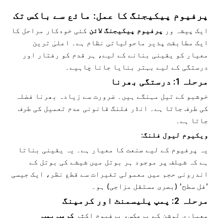
پرفیوم پیکیجنگ کا عمل: مائع سے باکس تک
ایک پیشہ ور
پرفیوم پیکیجنگ لائن
کئی خودکار مراحل کا
ایک مطابقت پذیر ماحولیاتی نظام ہے۔ اعلیٰ ترین
معیار کو یقینی بنانے کے لیے، ہر قدم کو رفتار اور
درستگی کے لیے بہتر بنایا جانا چاہیے۔
مرحلہ 1: درستگی بھرنا
خوشبو کے تیل مہنگے ہیں۔ ضرورت سے زیادہ بھرنا فضلہ
کی طرف جاتا ہے۔ انڈر فلنگ قانونی عدم تعمیل کی طرف
جاتا ہے۔
ویکیوم لیول فلنگ:
یہ پرفیوم کے لیے صنعت کا معیار ہے۔ یہ یقینی بناتا
ہے کہ شیلف پر موجود ہر بوتل میں شیشے کی بوتل کے
اندرونی حجم میں معمولی تغیرات سے قطع نظر، ایک جیسی
'فل سطح' (بصری مستقل مزاجی) ہو۔
مرحلہ 2: پمپ پلیسمنٹ اور کرمپنگ
معیاری لوشن کے برعکس، پرفیوم اکثر
کرمپ پمپ