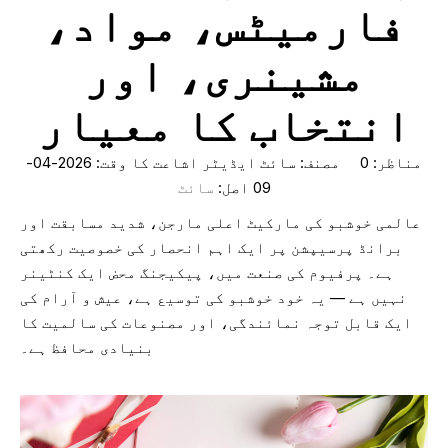
فارمیٹس، مواد،
مشینری، اور
انتخاب کا معیار
مناظر:
0
مصنف: سائٹ ایڈیٹر اشاعت کا وقت: 2026-04-
09 اصل:
سائٹ
عالمی خوشبو کی مارکیٹ اعلی مارجن، شدید مسابقت اور
برانڈ پرسیپشن پر ایک اہم انحصار کی خصوصیت رکھتی
ہے۔ پرفیوم کی صنعت میں، پیکیجنگ محض ایک کنٹینر
نہیں ہے — یہ خود خوشبو کی توسیع ہے، عیش و آرام کی
ایک قابل توجہ نمائندگی، اور مصنوعات کی سالمیت کا
بنیادی محافظ ہے۔