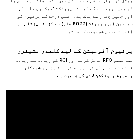
بوتل کو اپنی مرضی کے کارٹن میں رکھا جاتا ہے۔ اس بات
کو یقینی بنانے کے لیے کہ پروڈکٹ 'فیکٹری تازہ' ہے
اور چھیڑ چھاڑ سے پاک ہے، اعلیٰ درجے کے پرفیوم کو
سیلفین اوور ریپنگ (BOPP فلم) سے گزرنا پڑتا ہے۔
آنسو ٹیپ کی خصوصیت کے ساتھ
پرفیوم آٹومیشن کے لیے کلیدی مشینری
مسابقتی RFQ حاصل کرنے اور ROI کو زیادہ سے زیادہ
کرنے کے لیے، آپ کی سہولت کو ایک مضبوط
خودکار
پرفیوم پروڈکشن لائن کی ضرورت ہے
.