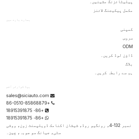
پیلیٹائزنگ مشینیں۔
مکمل پیکیجنگ لائنز
ہمارے بارے میں
کمپنی
سروس
ODM
ڈاؤن لوڈ کریں۔
بلاگ
ہم سے رابطہ کریں۔
ہیڈ کوارٹر آفس
sales@siciauto.com

+86-0510-85868879

+86- 18915391875

+86- 18915391875

نمبر 132-4، رونگیو روڈ، شیشان اکنامک ڈویلپمنٹ زون، ووشی
سٹی، جیانگ سو صوبہ، چین۔