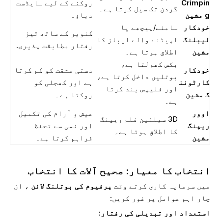
Crimpin
روکنے کے لیے سایڈست
گردن تک سیل کرتا ہے۔
g مشین
دباؤ۔
خودکار
سامنے/پیچھے یا
کنویر کے ساتھ تیز
لیبلنگ
لپیٹنے والے لیبلز کا
رفتار مطابقت پذیری.
مشین
اطلاق ہوتا ہے۔
بکس کھولتا ہے،
خودکار
دستی مشقت کو کم کرتا
بوتلیں داخل کرتا ہے،
کارٹونن
ہے اور کھجلی کو
اور فلیپس بند کرتا
گ مشین
روکتا ہے۔
ہے۔
اوور
عیش و آرام کی تکمیل
3D سیلفین فلم ریپنگ
ریپنگ
اور نمی سے تحفظ
کا اطلاق ہوتا ہے۔
مشین
فراہم کرتا ہے۔
انتخاب کا معیار: صحیح آلات کا انتخاب
میں سرمایہ کاری کرتے وقت
پرفیوم کی بوتلنگ لائن
، ان
چار اہم عوامل پر غور کریں:
استعداد اور تبدیلی کی رفتار: