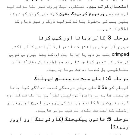
استعمال کرتے ہیں۔
مستقل، لیک پروف مہر بنانے کے لیے
ایک خصوصی
پرفیوم کرمپنگ مشین
شیشے کی گردن کو ٹوٹے
بغیر پمپ کو محفوظ بنانے کے لیے درکار عین دباؤ کا
اطلاق کرتی ہے۔
مرحلہ 3: کالر دبانا اور کیپ کرنا
عیش و آرام کی برانڈز کے لئے، ایک آرائشی کالر اکثر
crimped پمپ پر دبایا جاتا ہے. اس کے بعد بیرونی ٹوپی
کی جگہ کا تعین کیا جاتا ہے، جو اطمینان بخش 'کلک' یا
مقناطیسی پل کے ساتھ فٹ ہونا چاہیے۔
مرحلہ 4: اعلی صحت سے متعلق لیبلنگ
لیبلز کو ±0.5 ملی میٹر درستگی کے ساتھ لاگو کیا جانا
چاہیے۔ چاہے یہ واضح 'نو-لیبل نظر' ہو یا لفافے کے ارد
گرد بناوٹ والا کاغذ، برانڈ کی پریمیم امیج کو برقرار
رکھنے کے لیے صف بندی بے عیب ہونی چاہیے۔
مرحلہ 5: ثانوی پیکیجنگ (کارٹوننگ اور اوور
ریپنگ)