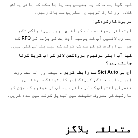
کیا گیا ہے تاکہ یہ یقینی بنایا جا سکے کہ ہائی پالش
گلاس اور نازک ٹوپیاں اسکریچ سے پاک رہیں۔
مربوط کارکردگی:
ابتدائی بھرنے سے لے کر آخری اوور ریپڈ باکس تک،
ہماری لائنیں آپ کے یومیہ آؤٹ پٹ کو بڑھا کر RFQ کے
جوابی اوقات کو کم سے کم کرنے کے لیے بنائی گئی ہیں۔
کیا آپ اپنی پرفیوم پروڈکشن لائن کو اپ گریڈ کرنا
چاہتے ہیں؟
آج ہی Sici Auto سے رابطہ کریں ۔
پیشہ ورانہ مشاورت
اور ہمارے فلنگ، کیپنگ اور کارٹوننگ سلوشنز پر
تفصیلی اقتباس کے لیے آئیے ہم آپ کی خوشبو کے وژن کو
مارکیٹ کی معروف حقیقت میں تبدیل کرنے میں مدد کریں۔
متعلقہ بلاگز