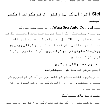
Sici آٹو: آپ کا پارٹنر ان فریگرنس ایکسی
لینس
میں
Wuxi Sici Auto Co., Ltd.
، ہم سمجھتے ہیں کہ
پرفیوم پیکیجنگ ایک ایسا فن ہے جسے سخت انجینئرنگ کی
حمایت حاصل ہے۔ 20 سال سے زیادہ کے تجربے اور 60+
ممالک میں عالمی نقش قدم کے ساتھ، ہم
ٹرنکی پرفیوم
پیکیجنگ سلوشن فراہم کرتے ہیں۔
آپ کے مخصوص بوتل کے
ڈیزائن کے مطابق
ہماری مسابقتی برتری:
اپنی مرضی کے مطابق انجینئرنگ:
ہم ویکیوم فلنگ سسٹم کو خاص طور پر آپ کی خوشبووں کی
منفرد چپکنے والی اور الکحل کے مواد کے لیے ڈیزائن
کرتے ہیں۔
نقصان سے پاک ہینڈلنگ:
ہمارے کنویئر اور گرفت کے نظام کو نرم ٹچ مواد سے لیس