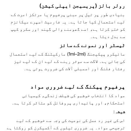
رولر بالز (پریسیجن ایپلی کیشن)
بنیادی طور پر تیل پر مبنی پرفیوم یا مرتکز امرت کے
لیے استعمال کیا جاتا ہے۔ یہ فارمیٹ اسپرے میکانزم
کو ختم کرتا ہے، اسے گھومنے والی گیند اور سکرو کیپ
سے بدل دیتا ہے۔
ٹیسٹر اور نمونے کے سائز
مائیکرو پیکیجنگ (1ml–2ml) مارکیٹنگ کے لیے استعمال
کی جاتی ہے۔ لاگت سے موثر رہنے کے لیے ان کے لیے تیز
رفتار فلنگ اور اسمبلی آلات کی ضرورت ہوتی ہے۔
پرفیوم پیکنگ کے لیے ضروری مواد
مواد کا انتخاب خوشبو کی شیلف زندگی، کیمیائی
استحکام، اور پائیداری پروفائل کو متاثر کرتا ہے۔
شیشہ:
اس کی غیر رد عمل کی نوعیت کی وجہ سے خوشبو کے لیے
ترجیحی مواد۔ یہ ضروری تیلوں کے آکسیکرن کو روکتا ہے