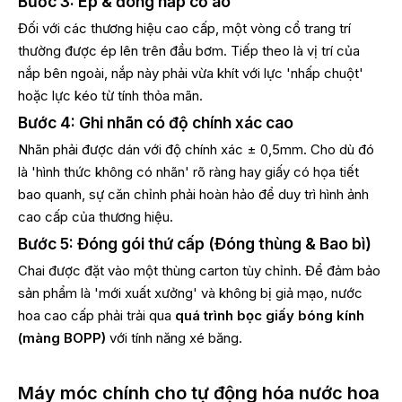
Bước 3: Ép & đóng nắp cổ áo
Đối với các thương hiệu cao cấp, một vòng cổ trang trí
thường được ép lên trên đầu bơm. Tiếp theo là vị trí của
nắp bên ngoài, nắp này phải vừa khít với lực 'nhấp chuột'
hoặc lực kéo từ tính thỏa mãn.
Bước 4: Ghi nhãn có độ chính xác cao
Nhãn phải được dán với độ chính xác ± 0,5mm. Cho dù đó
là 'hình thức không có nhãn' rõ ràng hay giấy có họa tiết
bao quanh, sự căn chỉnh phải hoàn hảo để duy trì hình ảnh
cao cấp của thương hiệu.
Bước 5: Đóng gói thứ cấp (Đóng thùng & Bao bì)
Chai được đặt vào một thùng carton tùy chỉnh. Để đảm bảo
sản phẩm là 'mới xuất xưởng' và không bị giả mạo, nước
hoa cao cấp phải trải qua
quá trình bọc giấy bóng kính
(màng BOPP)
với tính năng xé băng.
Máy móc chính cho tự động hóa nước hoa