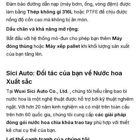
Đảm bảo đường dẫn nạp (máy bơm, ống, vòng đệm) được
làm bằng
Thép không gỉ 316L
hoặc PTFE để chịu được
nồng độ cồn cao mà không bị ăn mòn.
Dấu chân và khả năng mở rộng:
Bắt đầu với hệ thống mô-đun cho phép bạn thêm
Máy
đóng thùng
hoặc
Máy xếp pallet
khi khối lượng sản xuất
của bạn tăng lên.
Sici Auto: Đối tác của bạn về Nước hoa
Xuất sắc
Tại
Wuxi Sici Auto Co., Ltd.
, chúng tôi hiểu rằng bao bì
nước hoa là một nghệ thuật được hỗ trợ bởi kỹ thuật nghiêm
ngặt. Với hơn 20 năm kinh nghiệm và có mặt trên toàn cầu
trên hơn 60 quốc gia, chúng tôi cung cấp
các giải pháp
đóng gói nước hoa chìa khóa trao tay
phù hợp với thiết
kế chai cụ thể của bạn.
Lợi thế cạnh tranh của chúng tôi: