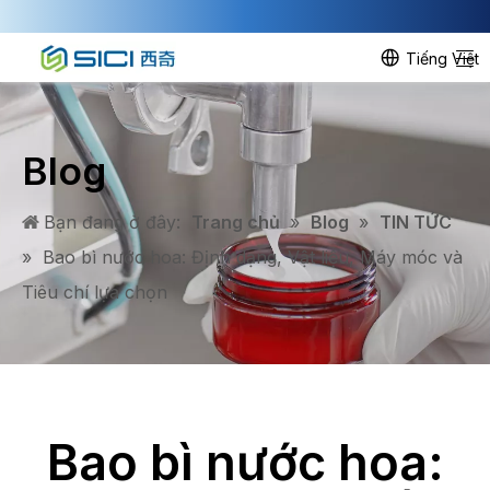
Tiếng Việt
Blog
Bạn đang ở đây:
Trang chủ
»
Blog
»
TIN TỨC
»
Bao bì nước hoa: Định dạng, Vật liệu, Máy móc và
Tiêu chí lựa chọn
Bao bì nước hoa: