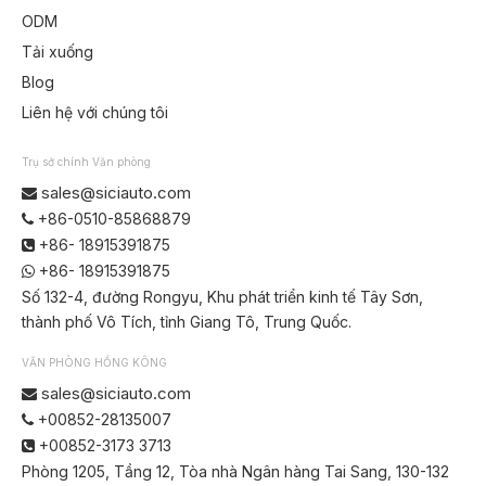
ODM
Tải xuống
Blog
Liên hệ với chúng tôi
Trụ sở chính Văn phòng
sales@siciauto.com

+86-0510-85868879

+86- 18915391875

+86- 18915391875

Số 132-4, đường Rongyu, Khu phát triển kinh tế Tây Sơn,
thành phố Vô Tích, tỉnh Giang Tô, Trung Quốc.
VĂN PHÒNG HỒNG KÔNG
sales@siciauto.com

+00852-28135007

+00852-3173 3713

Phòng 1205, Tầng 12, Tòa nhà Ngân hàng Tai Sang, 130-132