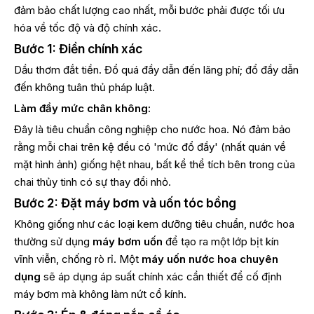
đảm bảo chất lượng cao nhất, mỗi bước phải được tối ưu
hóa về tốc độ và độ chính xác.
Bước 1: Điền chính xác
Dầu thơm đắt tiền. Đổ quá đầy dẫn đến lãng phí; đổ đầy dẫn
đến không tuân thủ pháp luật.
Làm đầy mức chân không:
Đây là tiêu chuẩn công nghiệp cho nước hoa. Nó đảm bảo
rằng mỗi chai trên kệ đều có 'mức đổ đầy' (nhất quán về
mặt hình ảnh) giống hệt nhau, bất kể thể tích bên trong của
chai thủy tinh có sự thay đổi nhỏ.
Bước 2: Đặt máy bơm và uốn tóc bồng
Không giống như các loại kem dưỡng tiêu chuẩn, nước hoa
thường sử dụng
máy bơm uốn
để tạo ra một lớp bịt kín
vĩnh viễn, chống rò rỉ. Một
máy uốn nước hoa chuyên
dụng
sẽ áp dụng áp suất chính xác cần thiết để cố định
máy bơm mà không làm nứt cổ kính.