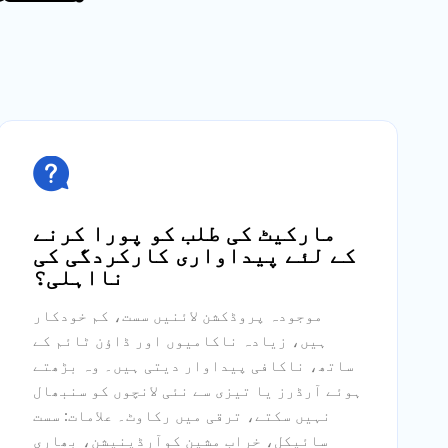

مارکیٹ کی طلب کو پورا کرنے
کے لئے پیداواری کارکردگی کی
نااہلی؟
موجودہ پروڈکشن لائنیں سست، کم خودکار
ہیں، زیادہ ناکامیوں اور ڈاؤن ٹائم کے
ساتھ، ناکافی پیداوار دیتی ہیں۔ وہ بڑھتے
ہوئے آرڈرز یا تیزی سے نئی لانچوں کو سنبھال
نہیں سکتے، ترقی میں رکاوٹ۔ علامات: سست
سائیکل، خراب مشین کوآرڈینیشن، بھاری