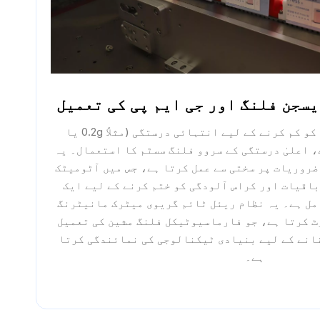
سجن فلنگ اور جی ایم پی کی تعمیل
مہنگی دواسازی کے ضیاع کو کم کرنے کے لیے انتہائی درستگی (مثلاً 0.2g یا
ئے، اعلیٰ درستگی کے سروو فلنگ سسٹم کا استعمال۔ یہ
ن زون کی ضروریات پر سختی سے عمل کرتا ہے، جس میں آٹومیٹک
باقیات اور کراس آلودگی کو ختم کرنے کے لیے ایک
مل ہے۔ یہ نظام ریئل ٹائم گریوی میٹرک مانیٹرنگ
ٹ کرتا ہے، جو فارماسیوٹیکل فلنگ مشین کی تعمیل
انے کے لیے بنیادی ٹیکنالوجی کی نمائندگی کرتا
ہے۔