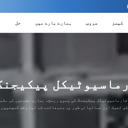
کیسز
سروس
ہمارے بارے میں
حل
م
ماسیوٹیکل پیکیجنگ
 فارماسیوٹیکل پیکیجنگ کی وسیع رینج، ہماری مشینوں کی مکم
 ٹھیک اور جمالیاتی طور پر سنبھالنے کے لیے وقف کمپنیوں 