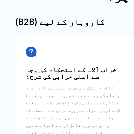
کاروبار کے لیے (B2B)

خراب آلات کے استحکام کی وجہ
سے اعلی خرابی کی شرح؟
ناقص درستگی، پیچیدہ سیٹ اپ، اور اتار
چڑھاو کی وجہ سے نقائص پیدا ہوتے ہیں: غلط
فلنگ، ڈھیلے ٹوپیاں، غلط طریقے سے لگائے
گئے لیبل، خراب مہریں، خراب فلم۔ فضلے کے
مواد میں زیادہ نقائص، دوبارہ کام کرنے
والی مزدوری شامل کرنا، اخراجات میں
اضافہ، اور برانڈ کی ساکھ کو نقصان