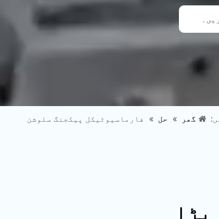
ریں۔
ں:
گھر
»
حل
»
فارماسیوٹیکل پیکجنگ سلوشن
 پڑا