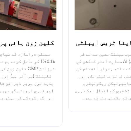
کلین زون ہائی پری
وب سیلنگ مشین سے لے کر
کارٹوننگ مشین، کیس پیکر، اور پیلیٹائزنگ روبوٹ) AI سمارٹ انٹر کنکشن کی
±0.1%) کو حاصل کرتے ہو
ہے، جو فیکٹری کے MES/ERP سسٹمز کے ساتھ ہموار انضمام کی
ڈیزائن GMP کلی
یئل ٹائم مانیٹرنگ، اور
کلیننگ (سی آئی پی) اور 
ماسیوٹیکل ریگولیٹری
جدید نون ہوپر ڈیزائن شا
۔ ریموٹ O&M اور غلطی کی تشخیص کے افعال ایک ذہین
اور ٹریس ایبلٹی کو سپور
 کو یقینی بناتے ہیں۔
اور کارکردگی کو بہتر بن