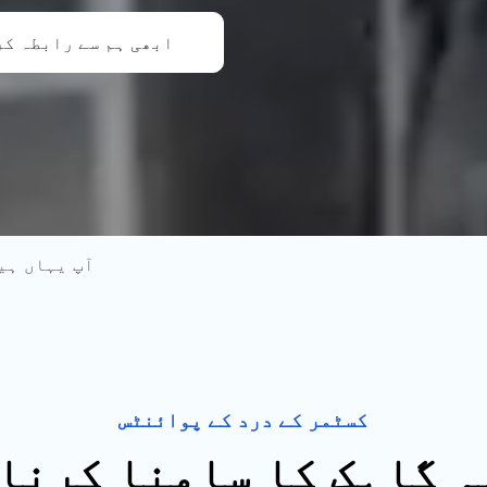
ابھی ہم سے رابطہ ک
آپ یہاں ہی
کسٹمر کے درد کے پوائنٹس
 گاہک کا سامنا کرنا