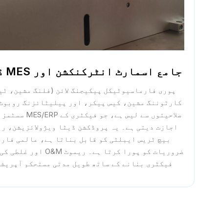
جامع اسمارٹ انٹرکنکشن اور MES ڈیٹا ٹریس ایبلٹی
پوری فارماسیوٹیکل پیکیجنگ لائن (فلنگ مشین، ٹی
صلاحیتوں سے لیس 
اجازت دیتی ہے۔ یہ پروڈکشن ڈیٹا ویژولائزیشن، ر
بیچ ٹریس ایبلٹی کو قابل بناتا ہے، عالمی فار
ضروریات کو پورا کرتا ہے
فیکٹری بنانے کے ساتھ طویل مدتی مستحکم آپریشن