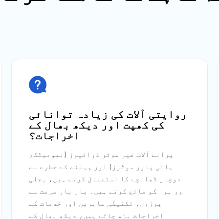

روایتی آلات کی زیادہ توانائی
کی کھپت اور دیکھ بھال کے
اخراجات؟
پرانے آلات غیر موثر ڈرائیوز (نیومیٹک،
ہائی پاور موٹرز) اور پہننے کے خطرے سے
دوچار ڈھانچے کا استعمال کرتے ہیں، بجلی
اور ہوا کو ضائع کرتے ہیں۔ بار بار مرمت سے
پرزوں، تکنیکی ماہرین اور خدمات کے
اخراجات بڑھ جاتے ہیں، دیکھ بھال کے