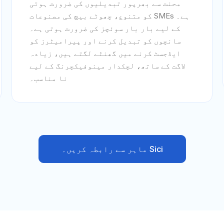
محنت سے بھرپور تبدیلیوں کی ضرورت ہوتی
ہے۔ SMEs کو متنوع، چھوٹے بیچ کی مصنوعات
کے لیے بار بار سوئچز کی ضرورت ہوتی ہے۔
سانچوں کو تبدیل کرنے اور پیرامیٹرز کو
ایڈجسٹ کرنے میں گھنٹے لگتے ہیں، زیادہ
لاگت کے ساتھ، لچکدار مینوفیکچرنگ کے لیے
نا مناسب۔
Sici ماہر سے رابطہ کریں۔