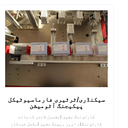
سیکنڈری/ٹرٹیری فارماسیوٹیکل
پیکیجنگ آٹومیشن
کارٹوننگ مشین (بشمول لائنر کے ساتھ
کارٹوننگ)، اوور ریپنگ مشین (مکمل خودکار