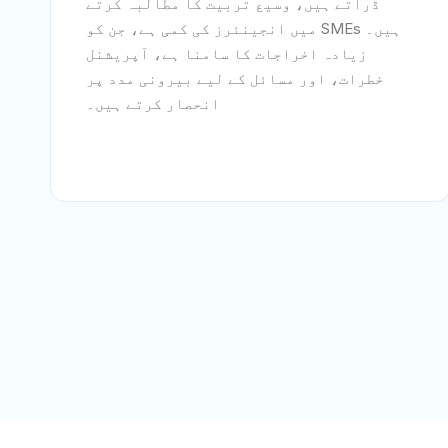
ڈراتے ہیں، وسیع تربیت کا مطالبہ کرتے
ہیں۔ SMEs میں انجینئرز کی کمی ہے، جن کو
زیادہ اخراجات کا سامنا ہے، آپریشنل
خطرات، اور مسائل کے لیے بیرونی مدد پر
انحصار کرتے ہیں۔