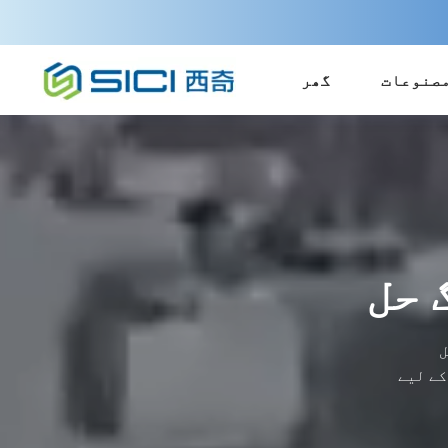
صنوعات
گھر
 حل
ل
کے لیے