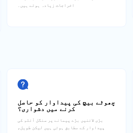
اخراجات زیادہ ہوتے ہیں۔

چھوٹے بیچ کی پیداوار کو حاصل
کرنے میں دشواری؟
بڑی لائنیں بڑے پیمانے پر سنگل آئٹم کی
پیداوار کے مطابق ہوتی ہیں لیکن طویل،