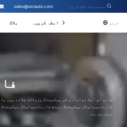
sales@siciauto.com
ہم سے رابطہ کریں۔
بلاگ
اردو
فار
چاہے آپ ایک دواسازی کی پیکیجنگ پروڈکٹ چلاتے ہوں یا
فارماسیوٹیکل پیکیجنگ رینج فارماسیوٹیکل پیکیجنگ کو
بہترین ہے۔