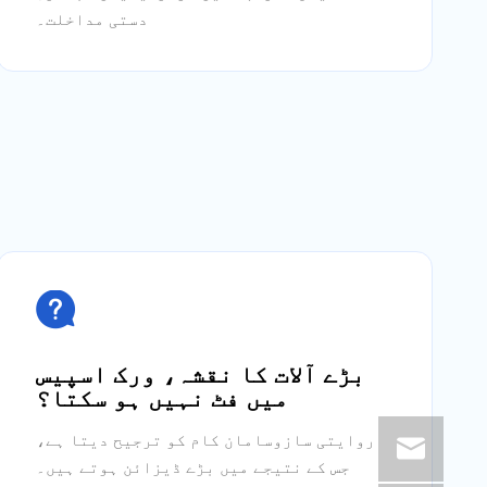
دستی مداخلت۔

بڑے آلات کا نقشہ، ورک اسپیس
میں فٹ نہیں ہو سکتا؟
روایتی سازوسامان کام کو ترجیح دیتا ہے،
جس کے نتیجے میں بڑے ڈیزائن ہوتے ہیں۔