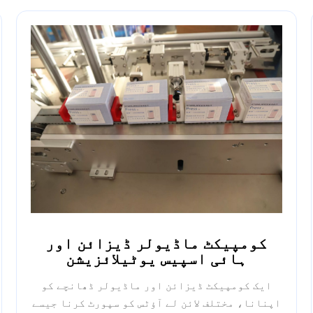
کومپیکٹ ماڈیولر ڈیزائن اور
ہائی اسپیس یوٹیلائزیشن
ایک کومپیکٹ ڈیزائن اور ماڈیولر ڈھانچے کو
اپنانا، مختلف لائن لے آؤٹس کو سپورٹ کرنا جیسے