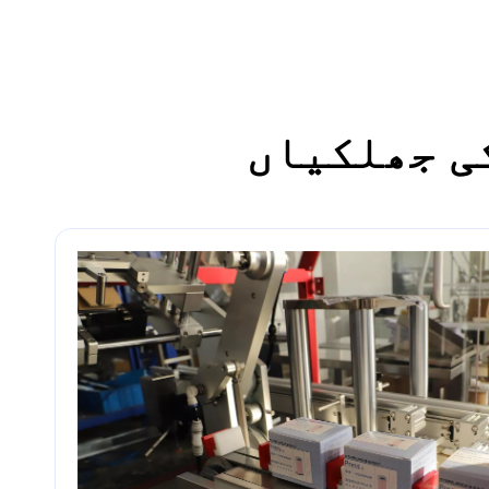
ی جھلکیاں