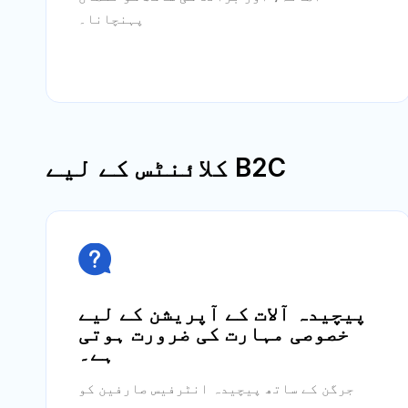
پہنچانا۔
B2C کلائنٹس کے لیے

پیچیدہ آلات کے آپریشن کے لیے
خصوصی مہارت کی ضرورت ہوتی
ہے۔
جرگن کے ساتھ پیچیدہ انٹرفیس صارفین کو