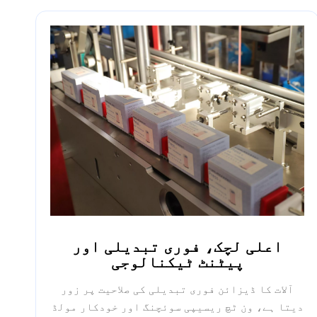
اعلی لچک، فوری تبدیلی اور
پیٹنٹ ٹیکنالوجی
آلات کا ڈیزائن فوری تبدیلی کی صلاحیت پر زور
دیتا ہے، ون ٹچ ریسیپی سوئچنگ اور خودکار مولڈ