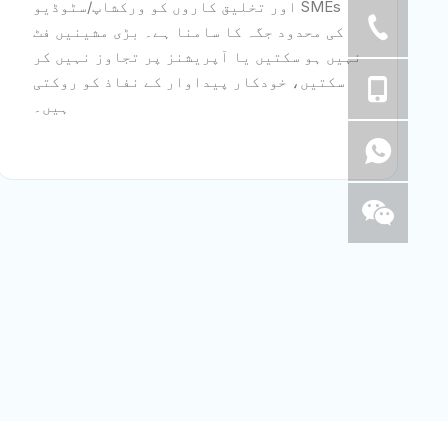
SMEs اور تخلیق کاروں کو ورکشاپ/سٹوڈیو
کی محدود جگہ کا سامنا ہے۔ بڑی مشینیں فٹ
نہیں ہو سکتیں یا آپریشنز پر تجاوز نہیں کر
سکتیں، خودکار پیداوار کے نفاذ کو روکتی
ہیں۔