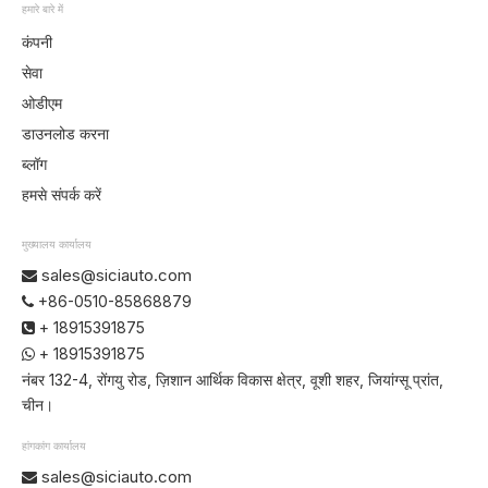
हमारे बारे में
कंपनी
सेवा
ओडीएम
डाउनलोड करना
ब्लॉग
हमसे संपर्क करें
मुख्यालय कार्यालय
sales@siciauto.com

+86-0510-85868879

+ 18915391875

+ 18915391875

नंबर 132-4, रोंगयु रोड, ज़िशान आर्थिक विकास क्षेत्र, वूशी शहर, जियांग्सू प्रांत,
चीन।
हांगकांग कार्यालय
sales@siciauto.com
