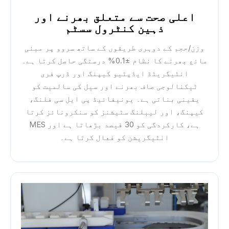
اعلی صحت سے متعلق بھرنے اور
ذہین کنٹرول سسٹم
وزن/حجم کے دوہری طریقوں کے ساتھ سروو پر مبنی
مائع بھرنے کا نظام ±0.1% درستگی حاصل کرتا ہے۔
انٹیگریٹڈ ایڈپٹیو کیپنگ اور ڈرپ فری
ٹیکنالوجی صاف بھرنے اور سیل کی سالمیت کو
یقینی بناتی ہے۔ یونیفائیڈ پی ایل سی فلنگ،
کیپنگ، اور لیبلنگ سٹیشنز کو سنکرونائز کرتا
ہے، کارکردگی کو 30 فیصد بڑھاتا ہے اور MES
انٹیگریشن کو فعال کرتا ہے۔