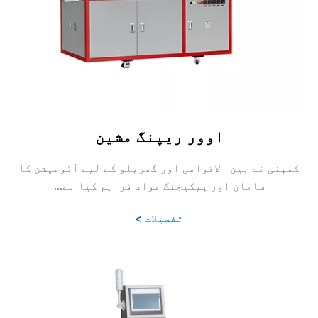
اوور ریپنگ مشین
کمپنی نے بین الاقوامی اور گھریلو کے لیے آٹومیشن کا
سامان اور پیکیجنگ مواد فراہم کیا ہے...
تفصیلات >