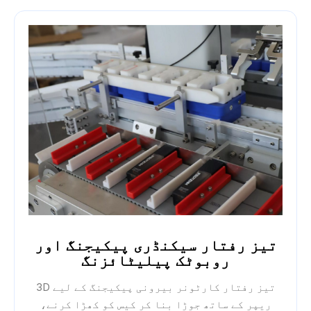
تیز رفتار سیکنڈری پیکیجنگ اور
روبوٹک پیلیٹائزنگ
تیز رفتار کارٹونر بیرونی پیکیجنگ کے لیے 3D
ریپر کے ساتھ جوڑا بنا کر کیس کو کھڑا کرنے،