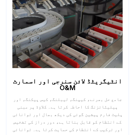
انٹیگریٹڈ لائن سنرجی اور اسمارٹ
O&M
جامع حل بھرنے، کیپنگ، لیبلنگ، کیس پیکنگ، اور
پیلیٹائزنگ کا احاطہ کرتا ہے۔ کلاؤڈ پر مبنی
پلیٹ فارم پیشین گوئی کی دیکھ بھال اور توانائی
کے انتظام کو قابل بناتا ہے، دور دراز کی تشخیص
اور ترکیب کے انتظام کی حمایت کرتا ہے۔ توانائی