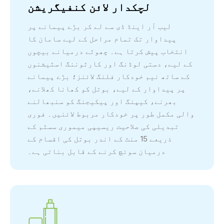
لچکدار لائن کنفیگریشن
لیب آر اینڈ ڈی سے لے کر بڑے پیمانے پر
پیداوار تک تمام مراحل کے لیے سامان کا
انتخاب پیش کرتا ہے۔ چھوٹے درمیانے بیچوں
کے لیے، دستی لوڈنگ اور کارٹوننگ اسٹیشنوں
کے ساتھ نیم خودکار فلنگ لائنز؛ بڑے پیمانے
پر پیداوار کے لیے، بوتل کو کھانا کھلانے،
بھرنے، کیپنگ اور پیکیجنگ کو سنبھالنے
والی مکمل طور پر خودکار مربوط لائنیں۔ فوری
تبدیلی کی صلاحیت ریسیپی میموری سسٹم کے
ذریعے 15 منٹ کے اندر بوتل کی اقسام کے
درمیان سوئچ کرنے کے قابل بناتی ہے۔