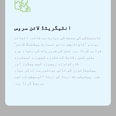
انٹیگریٹڈ لائن سروس
کاسمیٹکس کی صنعت کی مہارت سے فائدہ اٹھاتے
ہوئے، 'فاؤنڈیشن مائع اسمارٹ پیکجنگ لائنز'
فراہم کرتا ہے۔ عمل کی ضروریات کی بنیاد پر،
بغیر کسی رکاوٹ کے فلرز، کیپرز، لیبلرز،
کارٹونرز، ریپرز، کیس پیکرز اور
پیلیٹائزرز کو خالی بوتلوں سے لے کر تیار
شدہ پیلیٹس تک اینڈ ٹو اینڈ آٹومیشن کے لیے
مربوط کرتا ہے۔