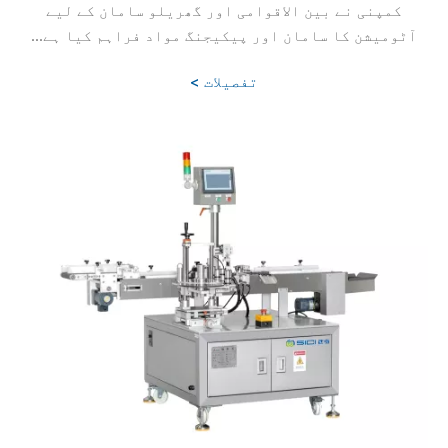
کمپنی نے بین الاقوامی اور گھریلو سامان کے لیے
آٹومیشن کا سامان اور پیکیجنگ مواد فراہم کیا ہے...
تفصیلات >