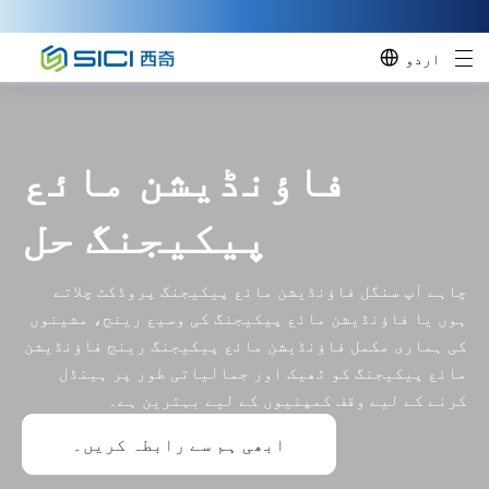
اردو
فاؤنڈیشن مائع
پیکیجنگ حل
چاہے آپ سنگل فاؤنڈیشن مائع پیکیجنگ پروڈکٹ چلاتے
ہوں یا فاؤنڈیشن مائع پیکیجنگ کی وسیع رینج، مشینوں
کی ہماری مکمل فاؤنڈیشن مائع پیکیجنگ رینج فاؤنڈیشن
مائع پیکیجنگ کو ٹھیک اور جمالیاتی طور پر ہینڈل
کرنے کے لیے وقف کمپنیوں کے لیے بہترین ہے۔
ابھی ہم سے رابطہ کریں۔