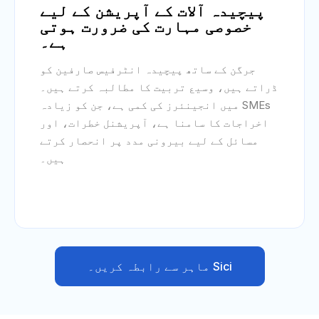
پیچیدہ آلات کے آپریشن کے لیے
خصوصی مہارت کی ضرورت ہوتی
ہے۔
جرگن کے ساتھ پیچیدہ انٹرفیس صارفین کو
ڈراتے ہیں، وسیع تربیت کا مطالبہ کرتے ہیں۔
SMEs میں انجینئرز کی کمی ہے، جن کو زیادہ
اخراجات کا سامنا ہے، آپریشنل خطرات، اور
مسائل کے لیے بیرونی مدد پر انحصار کرتے
ہیں۔
Sici ماہر سے رابطہ کریں۔