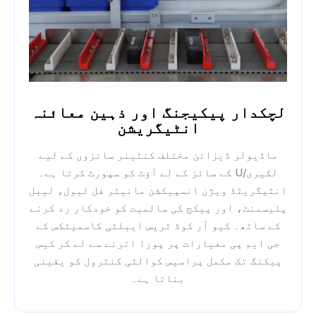
لچکدار پیکیجنگ اور ذہین معائنہ
انٹیگریشن
ماڈیولر ڈیزائن مختلف کنٹینر سائزوں کے لیے
لکیری/U کے سائز کے لے آؤٹ کو سپورٹ کرتا ہے۔
انٹیگریٹڈ ویژن انسپیکشن مانیٹر فل لیول، لیبل
پلیسمنٹ، اور پیکج کی سالمیت کو خودکار رد کرنے
کے ساتھ۔ کیو آر کوڈ ٹریس ایبلٹی کاسمیٹکس کے
جی ایم پی معیارات پر پورا اترنے سے لے کر کیس
پیکنگ تک مکمل پراسیس کوالٹی کنٹرول کو یقینی
بناتا ہے۔