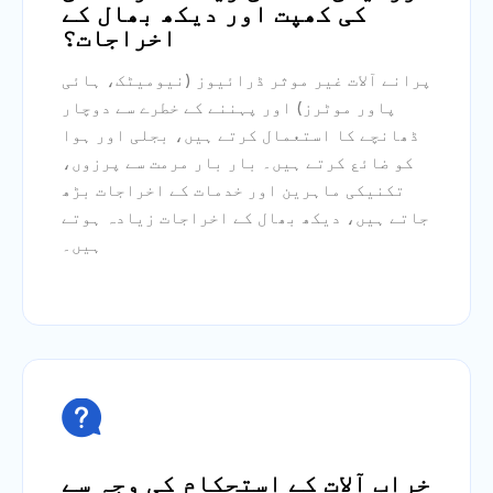
کی کھپت اور دیکھ بھال کے
اخراجات؟
پرانے آلات غیر موثر ڈرائیوز (نیومیٹک، ہائی
پاور موٹرز) اور پہننے کے خطرے سے دوچار
ڈھانچے کا استعمال کرتے ہیں، بجلی اور ہوا
کو ضائع کرتے ہیں۔ بار بار مرمت سے پرزوں،
تکنیکی ماہرین اور خدمات کے اخراجات بڑھ
جاتے ہیں، دیکھ بھال کے اخراجات زیادہ ہوتے
ہیں۔

خراب آلات کے استحکام کی وجہ سے