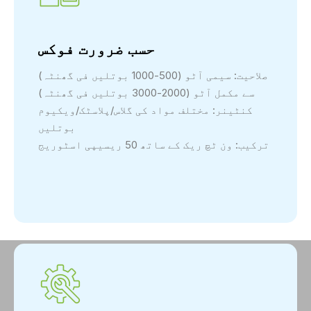
حسب ضرورت فوکس
صلاحیت: سیمی آٹو (500-1000 بوتلیں فی گھنٹہ)
سے مکمل آٹو (2000-3000 بوتلیں فی گھنٹہ)
کنٹینر: مختلف مواد کی گلاس/پلاسٹک/ویکیوم
بوتلیں
ترکیب: ون ٹچ ریک کے ساتھ 50 ریسیپی اسٹوریج