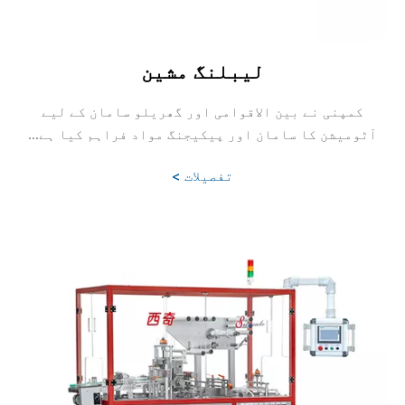
لیبلنگ مشین
کمپنی نے بین الاقوامی اور گھریلو سامان کے لیے
آٹومیشن کا سامان اور پیکیجنگ مواد فراہم کیا ہے...
تفصیلات >