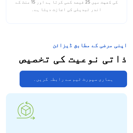
کی کھپت میں 25 فیصد کمی کرتا ہے اور 15 منٹ کے
اندر تبدیلی کی اجازت دیتا ہے۔
اپنی مرضی کے مطابق ڈیزائن
ذاتی نوعیت کی تخصیص
ہماری سپورٹ ٹیم سے رابطہ کریں۔