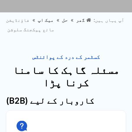
آپ یہاں ہیں:
گھر
»
حل
»
میک اپ
»
فاؤنڈیشن
مائع پیکجنگ سلوشن
کسٹمر کے درد کے پوائنٹس
مسئلہ گاہک کا سامنا
کرنا پڑا
کاروبار کے لیے (B2B)
