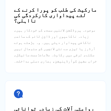
مارکیٹ کی طلب کو پورا کرنے کے
لئے پیداواری کارکردگی کی
نااہلی؟
موجودہ پروڈکشن لائنیں سست، کم خودکار ہیں،
زیادہ ناکامیوں اور ڈاؤن ٹائم کے ساتھ،
ناکافی پیداوار دیتی ہیں۔ وہ بڑھتے ہوئے
آرڈرز یا تیزی سے نئی لانچوں کو سنبھال نہیں
سکتے، ترقی میں رکاوٹ۔ علامات: سست سائیکل،
خراب مشین کوآرڈینیشن، بھاری دستی مداخلت۔

روایتی آلات کی زیادہ توانائی