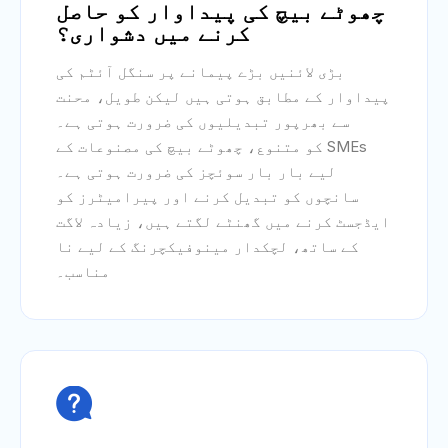
چھوٹے بیچ کی پیداوار کو حاصل
کرنے میں دشواری؟
بڑی لائنیں بڑے پیمانے پر سنگل آئٹم کی
پیداوار کے مطابق ہوتی ہیں لیکن طویل، محنت
سے بھرپور تبدیلیوں کی ضرورت ہوتی ہے۔
SMEs کو متنوع، چھوٹے بیچ کی مصنوعات کے
لیے بار بار سوئچز کی ضرورت ہوتی ہے۔
سانچوں کو تبدیل کرنے اور پیرامیٹرز کو
ایڈجسٹ کرنے میں گھنٹے لگتے ہیں، زیادہ لاگت
کے ساتھ، لچکدار مینوفیکچرنگ کے لیے نا
مناسب۔
