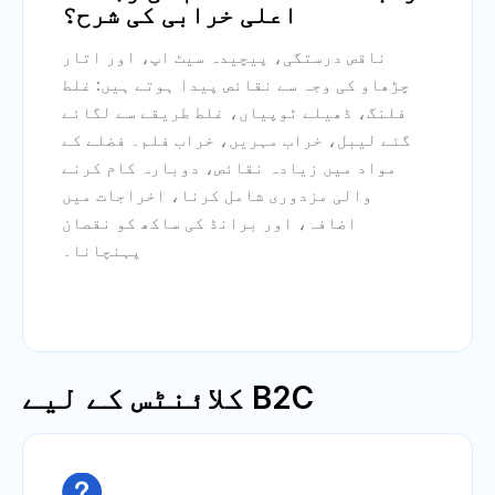
اعلی خرابی کی شرح؟
ناقص درستگی، پیچیدہ سیٹ اپ، اور اتار
چڑھاو کی وجہ سے نقائص پیدا ہوتے ہیں: غلط
فلنگ، ڈھیلے ٹوپیاں، غلط طریقے سے لگائے
گئے لیبل، خراب مہریں، خراب فلم۔ فضلے کے
مواد میں زیادہ نقائص، دوبارہ کام کرنے
والی مزدوری شامل کرنا، اخراجات میں
اضافہ، اور برانڈ کی ساکھ کو نقصان
پہنچانا۔
B2C کلائنٹس کے لیے
