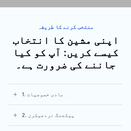
منتخب کرنے کا طریقہ
اپنی مشین کا انتخاب
کیسے کریں: آپ کو کیا
جاننے کی ضرورت ہے۔
1. مادی خصوصیات
2. پیکجنگ نردجیکرن