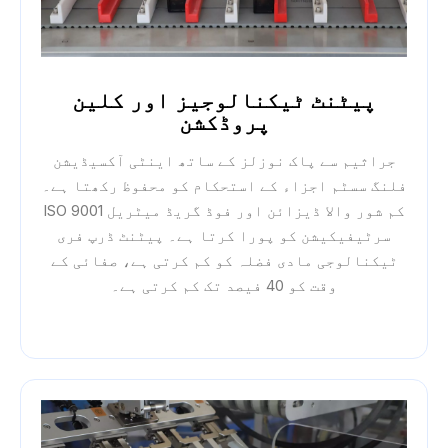
پیٹنٹ ٹیکنالوجیز اور کلین
پروڈکشن
جراثیم سے پاک نوزلز کے ساتھ اینٹی آکسیڈیشن
فلنگ سسٹم اجزاء کے استحکام کو محفوظ رکھتا ہے۔
کم شور والا ڈیزائن اور فوڈ گریڈ میٹریل ISO 9001
سرٹیفیکیشن کو پورا کرتا ہے۔ پیٹنٹ ڈرپ فری
ٹیکنالوجی مادی فضلہ کو کم کرتی ہے، صفائی کے
وقت کو 40 فیصد تک کم کرتی ہے۔