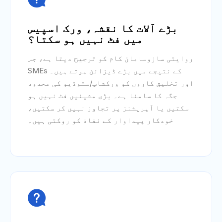
بڑے آلات کا نقشہ، ورک اسپیس
میں فٹ نہیں ہو سکتا؟
روایتی سازوسامان کام کو ترجیح دیتا ہے، جس
کے نتیجے میں بڑے ڈیزائن ہوتے ہیں۔ SMEs
اور تخلیق کاروں کو ورکشاپ/سٹوڈیو کی محدود
جگہ کا سامنا ہے۔ بڑی مشینیں فٹ نہیں ہو
سکتیں یا آپریشنز پر تجاوز نہیں کر سکتیں،
خودکار پیداوار کے نفاذ کو روکتی ہیں۔
