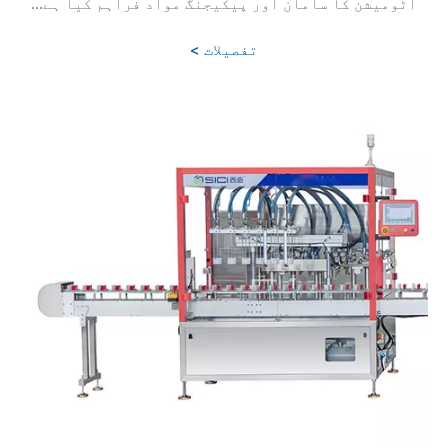
آٹومیشن کا سامان اور پیکیجنگ مواد فراہم کیا ہے...
تفصیلات >