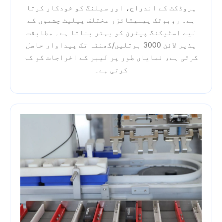
پروڈکٹ کے اندراج، اور سیلنگ کو خودکار کرتا
ہے۔ روبوٹک پیلیٹائزر مختلف پیلیٹ چشموں کے
لیے اسٹیکنگ پیٹرن کو بہتر بناتا ہے۔ مطابقت
پذیر لائن 3000 بوتلیں/گھنٹہ تک پیداوار حاصل
کرتی ہے، نمایاں طور پر لیبر کے اخراجات کو کم
کرتی ہے۔