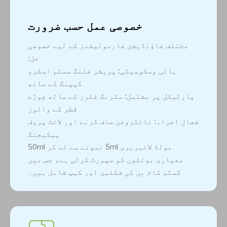
خصوصی عمل حسب ضرورت
مختلف فاؤنڈیشن فارمولیشنز کے لیے خصوصی
حل:
ہائی وسکوسیٹی: پریشر فلنگ سسٹم اسکرو
کیپنگ کے ساتھ
پارٹیکل پر مشتمل: سٹرنگ فلرز کے ساتھ چوڑے
قطر کے والوز
فعال اجزاء: نائٹروجن صاف کرنے اور لائٹ پروف
پیکیجنگ
مولڈ لائبریری 5ml نمونے سے لے کر 50ml
معیاری بوتلوں کو سپورٹ کرتی ہے، جس میں
کسٹم کام بن کی شکلیں اور کیپ شامل ہیں۔