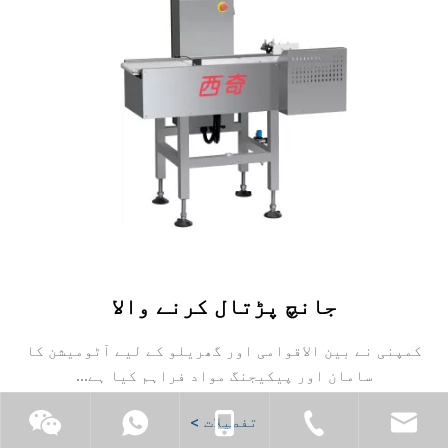
جانچ پڑتال کرنے والا
کمپنی نے بین الاقوامی اور گھریلو کے لیے آٹومیشن کا
سامان اور پیکیجنگ مواد فراہم کیا ہے...
تفصیلات >