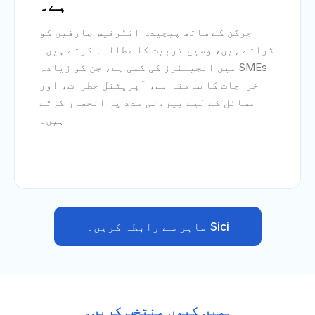
ہے۔
جرگن کے ساتھ پیچیدہ انٹرفیس صارفین کو
ڈراتے ہیں، وسیع تربیت کا مطالبہ کرتے ہیں۔
SMEs میں انجینئرز کی کمی ہے، جن کو زیادہ
اخراجات کا سامنا ہے، آپریشنل خطرات، اور
مسائل کے لیے بیرونی مدد پر انحصار کرتے
ہیں۔
Sici ماہر سے رابطہ کریں۔
ہمیں کیوں منتخب کریں۔