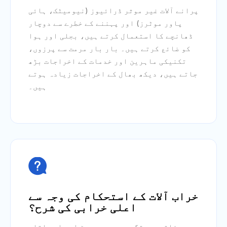
پرانے آلات غیر موثر ڈرائیوز (نیومیٹک، ہائی
پاور موٹرز) اور پہننے کے خطرے سے دوچار
ڈھانچے کا استعمال کرتے ہیں، بجلی اور ہوا
کو ضائع کرتے ہیں۔ بار بار مرمت سے پرزوں،
تکنیکی ماہرین اور خدمات کے اخراجات بڑھ
جاتے ہیں، دیکھ بھال کے اخراجات زیادہ ہوتے
ہیں۔

خراب آلات کے استحکام کی وجہ سے
اعلی خرابی کی شرح؟
ناقص درستگی، پیچیدہ سیٹ اپ، اور اتار