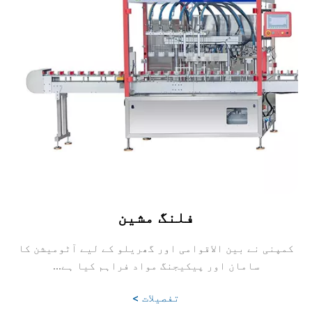
فلنگ مشین
کمپنی نے بین الاقوامی اور گھریلو کے لیے آٹومیشن کا
سامان اور پیکیجنگ مواد فراہم کیا ہے...
تفصیلات >