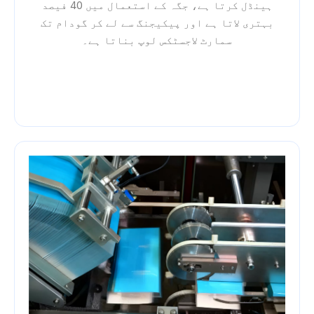
ہینڈل کرتا ہے، جگہ کے استعمال میں 40 فیصد
بہتری لاتا ہے اور پیکیجنگ سے لے کر گودام تک
سمارٹ لاجسٹکس لوپ بناتا ہے۔