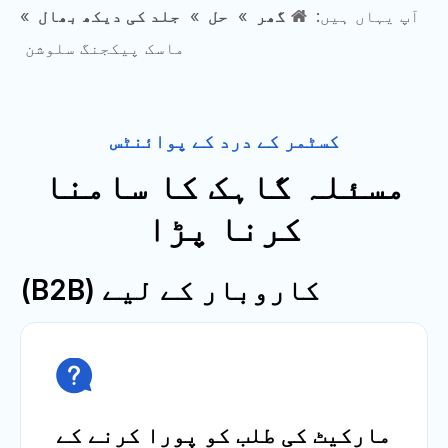
آپ یہاں ہیں:
گھر
»
حل
»
جلد کی دیکھ بھال
»
ماسک پیکجنگ سلوشن
کسٹمر کے درد کے پوائنٹس
مسئلہ گاہک کا سامنا
کرنا پڑا
کاروبار کے لیے (B2B)

مارکیٹ کی طلب کو پورا کرنے کے