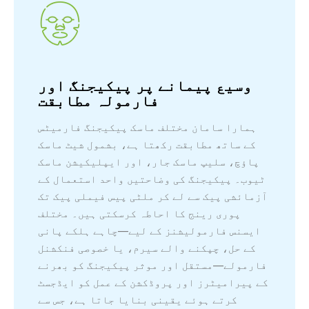
وسیع پیمانے پر پیکیجنگ اور
فارمولہ مطابقت
ہمارا سامان مختلف ماسک پیکیجنگ فارمیٹس
کے ساتھ مطابقت رکھتا ہے، بشمول شیٹ ماسک
پاؤچ، سلیپ ماسک جار، اور ایپلیکیشن ماسک
ٹیوب۔ پیکیجنگ کی وضاحتیں واحد استعمال کے
آزمائشی پیک سے لے کر ملٹی پیس فیملی پیک تک
پوری رینج کا احاطہ کرسکتی ہیں۔ مختلف
ایسنس فارمولیشنز کے لیے—چاہے ہلکے پانی
کے حل، چپکنے والے سیرم، یا خصوصی فنکشنل
فارمولے—مستقل اور موثر پیکیجنگ کو بھرنے
کے پیرامیٹرز اور پروڈکشن کے عمل کو ایڈجسٹ
کرتے ہوئے یقینی بنایا جاتا ہے، جس سے