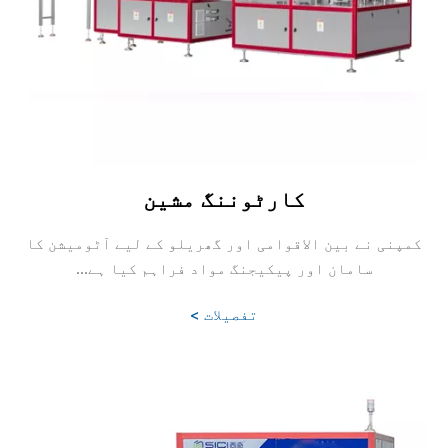
کارٹوننگ مشین
کمپنی نے بین الاقوامی اور گھریلو کے لیے آٹومیشن کا
سامان اور پیکیجنگ مواد فراہم کیا ہے...
تفصیلات >