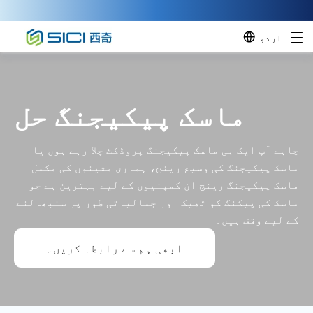
اردو
ماسک پیکیجنگ حل
چاہے آپ ایک ہی ماسک پیکیجنگ پروڈکٹ چلا رہے ہوں یا
ماسک پیکیجنگ کی وسیع رینج، ہماری مشینوں کی مکمل
ماسک پیکیجنگ رینج ان کمپنیوں کے لیے بہترین ہے جو
ماسک کی پیکنگ کو ٹھیک اور جمالیاتی طور پر سنبھالنے
کے لیے وقف ہیں۔
ابھی ہم سے رابطہ کریں۔