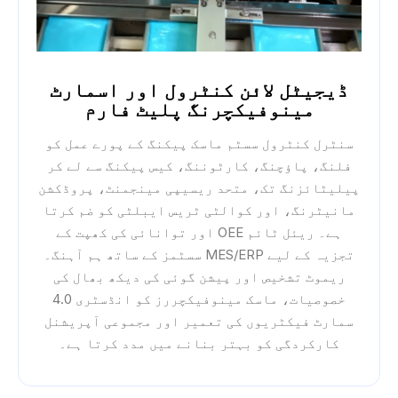
ڈیجیٹل لائن کنٹرول اور اسمارٹ
مینوفیکچرنگ پلیٹ فارم
سنٹرل کنٹرول سسٹم ماسک پیکنگ کے پورے عمل کو
فلنگ، پاؤچنگ، کارٹوننگ، کیس پیکنگ سے لے کر
پیلیٹائزنگ تک، متحد ریسیپی مینجمنٹ، پروڈکشن
مانیٹرنگ، اور کوالٹی ٹریس ایبلٹی کو ضم کرتا
ہے۔ ریئل ٹائم OEE اور توانائی کی کھپت کے
تجزیہ کے لیے MES/ERP سسٹمز کے ساتھ ہم آہنگ۔
ریموٹ تشخیص اور پیشن گوئی کی دیکھ بھال کی
خصوصیات، ماسک مینوفیکچررز کو انڈسٹری 4.0
سمارٹ فیکٹریوں کی تعمیر اور مجموعی آپریشنل
کارکردگی کو بہتر بنانے میں مدد کرتا ہے۔