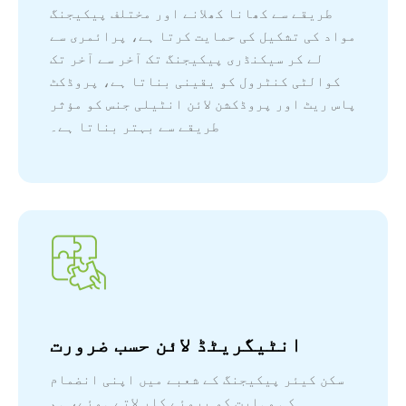
طریقے سے کھانا کھلانے اور مختلف پیکیجنگ
مواد کی تشکیل کی حمایت کرتا ہے، پرائمری سے
لے کر سیکنڈری پیکیجنگ تک آخر سے آخر تک
کوالٹی کنٹرول کو یقینی بناتا ہے، پروڈکٹ
پاس ریٹ اور پروڈکشن لائن انٹیلی جنس کو مؤثر
طریقے سے بہتر بناتا ہے۔
انٹیگریٹڈ لائن حسب ضرورت
سکن کیئر پیکیجنگ کے شعبے میں اپنی انضمام
کی مہارت کو بروئے کار لاتے ہوئے، ہم