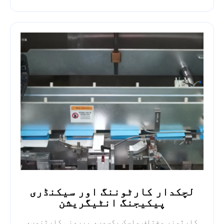
لچکدار کارٹوننگ اور سیکنڈری
پیکیجنگ انٹیگریشن
کارٹونر مختلف ماسک بکسوں، بیرونی کارٹنوں،