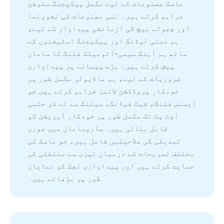
ماسک مصنوعات کے لیے مکمل پیکیجنگ سلوشن
فراہم کرتے ہیں۔ نئی مصنوعات کی نشوونما
اور چھوٹے بیچ کی آزمائشی پیداوار کے لیے،
ہم دستی لوڈنگ اور پیکیجنگ اسٹیشنوں کے
ساتھ ہم آہنگ سیمی-آٹومیٹک فلنگ کا سامان
پیش کرتے ہیں۔ بڑے پیمانے پر پیداواری
ضروریات کے لیے، ہم ماڈیولر مکمل طور پر
خودکار پروڈکشن لائنز فراہم کرتے ہیں جو
ایسنس فلنگ، شیٹ فیڈنگ، سیلنگ سے لے کر حتمی
آؤٹ پٹ تک مکمل طور پر خودکار آپریشن کو
قابل بناتی ہیں۔ سازوسامان میں فوری
تبدیلی کی صلاحیتیں شامل ہیں، جو ماسک کی
مختلف تصریحات کے درمیان تیزی سے منتقلی کی
حمایت کرتے ہیں اور پیداواری لچک کو نمایاں
طور پر بڑھاتے ہیں۔