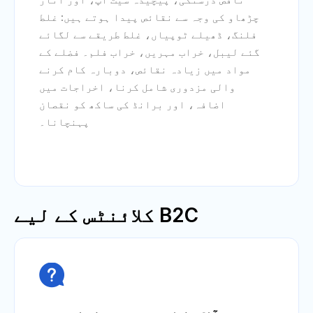
چڑھاو کی وجہ سے نقائص پیدا ہوتے ہیں: غلط
فلنگ، ڈھیلے ٹوپیاں، غلط طریقے سے لگائے
گئے لیبل، خراب مہریں، خراب فلم۔ فضلے کے
مواد میں زیادہ نقائص، دوبارہ کام کرنے
والی مزدوری شامل کرنا، اخراجات میں
اضافہ، اور برانڈ کی ساکھ کو نقصان
پہنچانا۔
B2C کلائنٹس کے لیے
