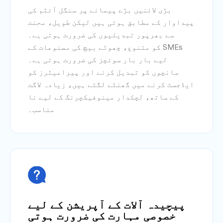
بڑی لائنیں بڑے پیمانے پر سنگل آئٹم کی
پیداوار کے مطابق ہوتی ہیں لیکن طویل، محنت
سے بھرپور تبدیلیوں کی ضرورت ہوتی ہے۔
SMEs کو متنوع، چھوٹے بیچ کی مصنوعات کے
لیے بار بار سوئچز کی ضرورت ہوتی ہے۔
سانچوں کو تبدیل کرنے اور پیرامیٹرز کو
ایڈجسٹ کرنے میں گھنٹے لگتے ہیں، زیادہ لاگت
کے ساتھ، لچکدار مینوفیکچرنگ کے لیے نا
مناسب۔

پیچیدہ آلات کے آپریشن کے لیے
خصوصی مہارت کی ضرورت ہوتی