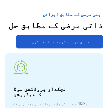
اپنی مرضی کے مطابق ڈیزائن
ذاتی مرضی کے مطابق حل
ہماری سپورٹ ٹیم سے رابطہ کریں۔
لچکدار پروڈکشن موڈ
کنفیگریشن
ہم R&D سے لے کر بڑے پیمانے پر پیداوار تک