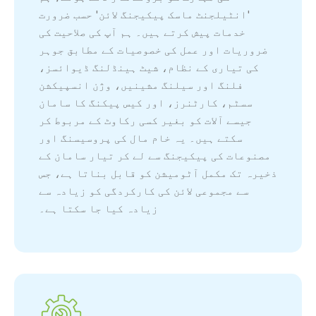
'انٹیلجنٹ ماسک پیکیجنگ لائن' حسب ضرورت
خدمات پیش کرتے ہیں۔ ہم آپ کی صلاحیت کی
ضروریات اور عمل کی خصوصیات کے مطابق جوہر
کی تیاری کے نظام، شیٹ ہینڈلنگ ڈیوائسز،
فلنگ اور سیلنگ مشینیں، وژن انسپیکشن
سسٹم، کارٹنرز، اور کیس پیکنگ کا سامان
جیسے آلات کو بغیر کسی رکاوٹ کے مربوط کر
سکتے ہیں۔ یہ خام مال کی پروسیسنگ اور
مصنوعات کی پیکیجنگ سے لے کر تیار سامان کے
ذخیرہ تک مکمل آٹومیشن کو قابل بناتا ہے، جس
سے مجموعی لائن کی کارکردگی کو زیادہ سے
زیادہ کیا جا سکتا ہے۔