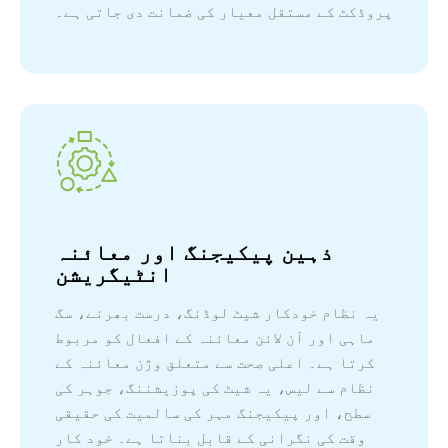
پروڈکٹ کے مستقل معیار کی ضمانت دی جاتی ہے۔
ذہین پیکیجنگ اور معائنہ
انٹیگریشن
یہ نظام خودکار شیٹ لوڈنگ، درست بھرنے، سگ
ماہی اور آن لائن معائنہ کے افعال کو مربوط
کرتا ہے۔ اعلی صحت سے متعلق وژن معائنہ کے
نظام سے لیس، یہ شیٹ کی پوزیشننگ، جوہر کی
سطح، اور پیکیجنگ مہر کی سالمیت کی حقیقی
وقت کی نگرانی کے قابل بناتا ہے۔ خود کار