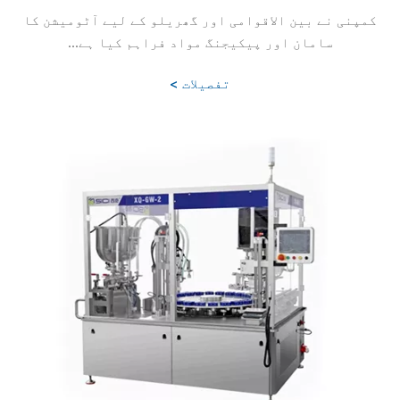
کمپنی نے بین الاقوامی اور گھریلو کے لیے آٹومیشن کا
سامان اور پیکیجنگ مواد فراہم کیا ہے...
تفصیلات >