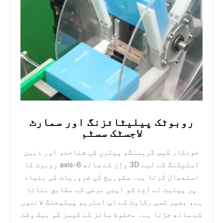
روبوٹک پیلیٹائزنگ اور سمارٹ
لاجسٹک سسٹم
خودکار کیس گریسنگ، پیٹرن کی شناخت، اور ذہین
اسٹیکنگ کے لیے 3D وژن کے ساتھ 6-axis روبوٹ کا
استعمال کرتا ہے۔ سٹوریج کی ضروریات کی بنیاد
پر پیلیٹ لے آؤٹ کو اپنی مرضی کے مطابق بناتا
ہے، بغیر کسی رکاوٹ کے اپ اسٹریم پیکیجنگ لائنوں
کے ساتھ جڑتا ہے۔ مخلوط سائز کے کیسز کو بیک وقت