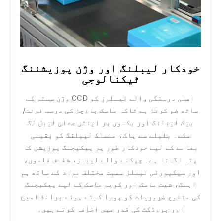
خودکار لیبلنگ اور وژن پوزیشننگ
ٹیکنالوجی
اعلی درستگی والے لیبلرز کو CCD وژن سسٹم کے
ساتھ ضم کرتا ہے تاکہ ماسک پاؤچز کی درست فرنٹ/
بیک لیبلنگ اور بکسوں پر اینٹی جعلی لیبل لگ
سکے۔ بلبلے سے پاک، منسلک لیبلنگ کو یقینی
بنانے کے لیے خودکار طور پر پیکیجنگ پوزیشن کا
پتہ لگاتا ہے۔ چپکنے والے لیبلز، شفاف فلموں،
اور سیکیورٹی لیبلز سمیت مختلف مواد کے ساتھ ہم
آہنگ، شیٹ ماسک اور کریم ماسک کے لیے پیکیجنگ
کی متنوع ضروریات کو پورا کرتے ہوئے برانڈ امیج
اور پروڈکٹ کی قدر میں اضافہ کرتے ہیں۔