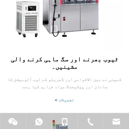
ٹیوب بھرنے اور سگ ماہی کرنے والی
مشینیں۔
کمپنی نے بین الاقوامی اور گھریلو کے لیے آٹومیشن کا
سامان اور پیکیجنگ مواد فراہم کیا ہے...
تفصیلات >