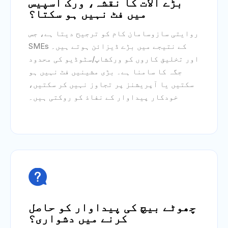
بڑے آلات کا نقشہ، ورک اسپیس
میں فٹ نہیں ہو سکتا؟
روایتی سازوسامان کام کو ترجیح دیتا ہے، جس
کے نتیجے میں بڑے ڈیزائن ہوتے ہیں۔ SMEs
اور تخلیق کاروں کو ورکشاپ/سٹوڈیو کی محدود
جگہ کا سامنا ہے۔ بڑی مشینیں فٹ نہیں ہو
سکتیں یا آپریشنز پر تجاوز نہیں کر سکتیں،
خودکار پیداوار کے نفاذ کو روکتی ہیں۔

چھوٹے بیچ کی پیداوار کو حاصل
کرنے میں دشواری؟