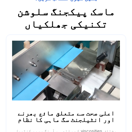
ماسک پیکجنگ سلوشن
تکنیکی جھلکیاں
اعلی صحت سے متعلق مائع بھرنے
اور انٹیلجنٹ سگ ماہی کا نظام
مختلف viscosities کے ساتھ ہم آہنگ سروو کنٹرول