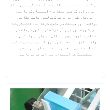
اور گفٹ سیٹس کو سنبھالنے کے لیے انکولی روبوٹک
ہاتھ اور گائیڈ میکانزم استعمال کرتا ہے۔
خودکار طور پر باکس کھولنے، ماسک لگانے،
لوڈنگ، اور سیلنگ کو مکمل کرتا ہے۔ انٹیگریٹڈ
ویٹ چیک اور کیو آر کوڈ سکیننگ پیکیجنگ کی
سالمیت اور ٹریس ایبلٹی کو یقینی بناتی ہے۔
لچکدار ڈیزائن مخلوط پیکیجنگ اور موسمی سیٹوں
کے لیے فوری تبدیلی کی حمایت کرتا ہے، جس سے
پیکیجنگ کی استعداد میں اضافہ ہوتا ہے۔