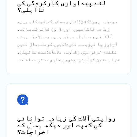
لئے پیداواری کارکردگی کی
نااہلی؟
موجودہ پروڈکشن لائنیں سست، کم خودکار ہیں،
زیادہ ناکامیوں اور ڈاؤن ٹائم کے ساتھ،
ناکافی پیداوار دیتی ہیں۔ وہ بڑھتے ہوئے
آرڈرز یا تیزی سے نئی لانچوں کو سنبھال نہیں
سکتے، ترقی میں رکاوٹ۔ علامات: سست سائیکل،
خراب مشین کوآرڈینیشن، بھاری دستی مداخلت۔

روایتی آلات کی زیادہ توانائی
کی کھپت اور دیکھ بھال کے
اخراجات؟