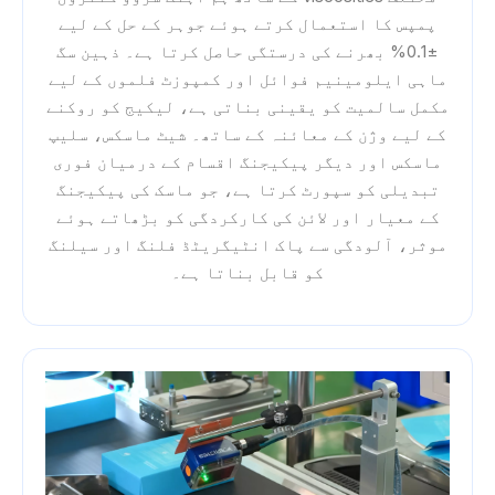
پمپس کا استعمال کرتے ہوئے جوہر کے حل کے لیے
±0.1% بھرنے کی درستگی حاصل کرتا ہے۔ ذہین سگ
ماہی ایلومینیم فوائل اور کمپوزٹ فلموں کے لیے
مکمل سالمیت کو یقینی بناتی ہے، لیکیج کو روکنے
کے لیے وژن کے معائنہ کے ساتھ۔ شیٹ ماسکس، سلیپ
ماسکس اور دیگر پیکیجنگ اقسام کے درمیان فوری
تبدیلی کو سپورٹ کرتا ہے، جو ماسک کی پیکیجنگ
کے معیار اور لائن کی کارکردگی کو بڑھاتے ہوئے
موثر، آلودگی سے پاک انٹیگریٹڈ فلنگ اور سیلنگ
کو قابل بناتا ہے۔