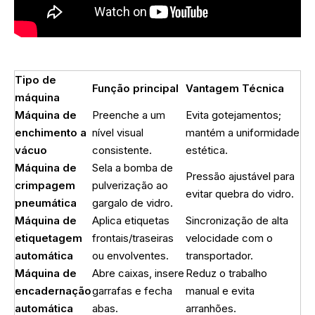
Tipo de
Função principal
Vantagem Técnica
máquina
Máquina de
Preenche a um
Evita gotejamentos;
enchimento a
nível visual
mantém a uniformidade
vácuo
consistente.
estética.
Máquina de
Sela a bomba de
Pressão ajustável para
crimpagem
pulverização ao
evitar quebra do vidro.
pneumática
gargalo de vidro.
Máquina de
Aplica etiquetas
Sincronização de alta
etiquetagem
frontais/traseiras
velocidade com o
automática
ou envolventes.
transportador.
Máquina de
Abre caixas, insere
Reduz o trabalho
encadernação
garrafas e fecha
manual e evita
automática
abas.
arranhões.