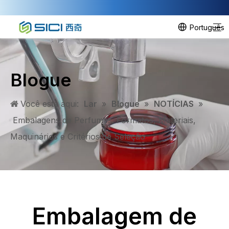
Português
Blogue
Você está aqui:
Lar
»
Blogue
»
NOTÍCIAS
»
Embalagens de Perfumes: Formatos, Materiais,
Maquinários e Critérios de Seleção
Embalagem de