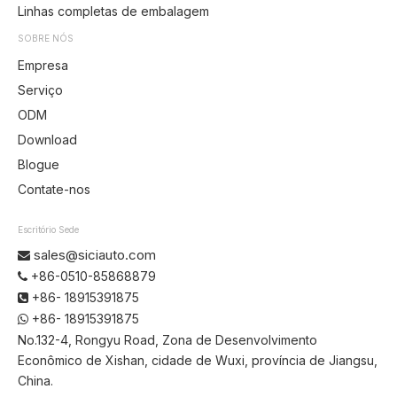
Linhas completas de embalagem
SOBRE NÓS
Empresa
Serviço
ODM
Download
Blogue
Contate-nos
Escritório Sede
sales@siciauto.com

+86-0510-85868879

+86- 18915391875

+86- 18915391875

No.132-4, Rongyu Road, Zona de Desenvolvimento
Econômico de Xishan, cidade de Wuxi, província de Jiangsu,
China.