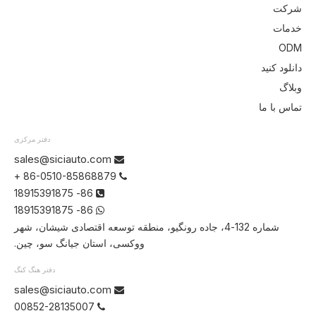
شرکت
خدمات
ODM
دانلود کنید
وبلاگ
تماس با ما
دفتر مرکزی
sales@siciauto.com

86-0510-85868879 +

86- 18915391875

86- 18915391875

شماره 132-4، جاده رونگیو، منطقه توسعه اقتصادی شیشان، شهر
ووکسی، استان جیانگ سو، چین.
دفتر هنگ کنگ
sales@siciauto.com

00852-28135007
