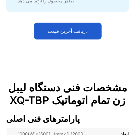
ظاهر محصول را ارتقا می دهد.
دریافت آخرین قیمت
مشخصات فنی دستگاه لیبل
زن تمام اتوماتیک XQ-TBP
پارامترهای فنی اصلی
ابعاد
2000(L)×1000(W)×1600(H)mm