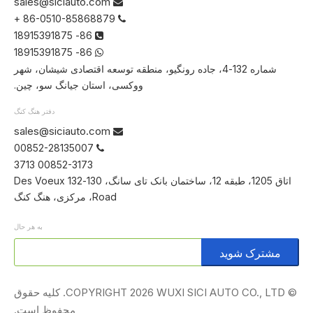
sales@siciauto.com

86-0510-85868879 +

86- 18915391875

86- 18915391875

شماره 132-4، جاده رونگیو، منطقه توسعه اقتصادی شیشان، شهر
ووکسی، استان جیانگ سو، چین.
دفتر هنگ کنگ
sales@siciauto.com

00852-28135007

00852-3173 3713
اتاق 1205، طبقه 12، ساختمان بانک تای سانگ، 130-132 Des Voeux
Road، مرکزی، هنگ کنگ
به هر حال
مشترک شوید
© COPYRIGHT
2026
WUXI SICI AUTO CO., LTD. کلیه حقوق
محفوظ است.