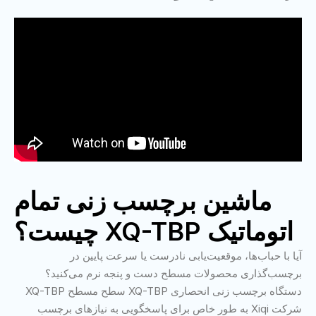
ماشین برچسب زنی تمام
اتوماتیک XQ-TBP چیست؟
آیا با حباب‌ها، موقعیت‌یابی نادرست یا سرعت پایین در
برچسب‌گذاری محصولات مسطح دست و پنجه نرم می‌کنید؟
دستگاه برچسب زنی انحصاری XQ-TBP سطح مسطح XQ-TBP
شرکت Xiqi به طور خاص برای پاسخگویی به نیازهای برچسب