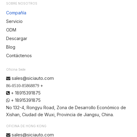
SOBRE NOSOTROS
Compañía
Servicio
ODM
Descargar
Blog
Contáctenos
Oficina Sede
sales@siciauto.com

+
86-0510-85868879
+ 18915391875

+ 18915391875

No 132-4, Rongyu Road, Zona de Desarrollo Económico de
Xishan, Ciudad de Wuxi, Provincia de Jiangsu, China.
OFICINA DE HONG KONG
sales@siciauto.com
