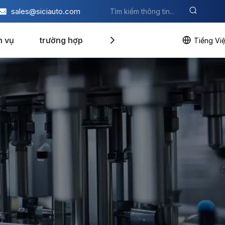
sales@siciauto.com
h vụ
trường hợp
Blog
Liên hệ với chúng t
Tiếng Việ