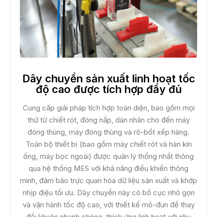
Dây chuyền sản xuất linh hoạt tốc
độ cao được tích hợp đầy đủ
Cung cấp giải pháp tích hợp toàn diện, bao gồm mọi
thứ từ chiết rót, đóng nắp, dán nhãn cho đến máy
đóng thùng, máy đóng thùng và rô-bốt xếp hàng.
Toàn bộ thiết bị (bao gồm máy chiết rót và hàn kín
ống, máy bọc ngoài) được quản lý thống nhất thông
qua hệ thống MES với khả năng điều khiển thông
minh, đảm bảo trực quan hóa dữ liệu sản xuất và khớp
nhịp điệu tối ưu. Dây chuyền này có bố cục nhỏ gọn
và vận hành tốc độ cao, với thiết kế mô-đun để thay
đổi khuôn nhanh chóng, thích ứng linh hoạt với nhu