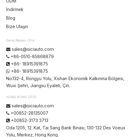
ODM
İndirmek
Blog
Bize Ulaşın
Genel Merkez Ofisi
sales@siciauto.com

+86-0510-85868879

+86- 18915391875

+86- 18915391875

No.132-4, Rongyu Yolu, Xishan Ekonomik Kalkınma Bölgesi,
Wuxi Şehri, Jiangsu Eyaleti, Çin.
HONG KONG OFİSİ
sales@siciauto.com

+00852-28135007

+00852-3173 3713

Oda 1205, 12. Kat, Tai Sang Bank Binası, 130-132 Des Voeux
Yolu, Merkez, Hong Kong