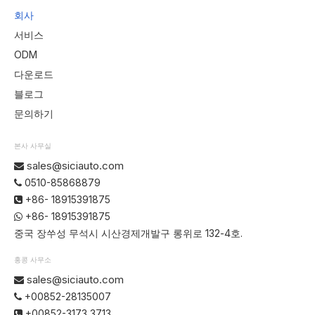
회사
서비스
ODM
다운로드
블로그
문의하기
본사 사무실
sales@siciauto.com

0510-85868879

+86- 18915391875

+86- 18915391875

중국 장쑤성 무석시 시산경제개발구 롱위로 132-4호.
홍콩 사무소
sales@siciauto.com

+00852-28135007

+00852-3173 3713
