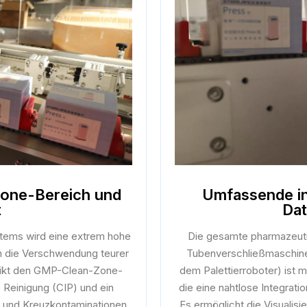
Zone-Bereich und
Umfassende in
t
Dat
stems wird eine extrem hohe
Die gesamte pharmazeuti
 um die Verschwendung teurer
Tubenverschließmaschine
strikt den GMP-Clean-Zone-
dem Palettierroboter) ist m
 Reinigung (CIP) und ein
die eine nahtlose Integrat
de und Kreuzkontaminationen
Es ermöglicht die Visualis