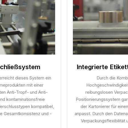
schließsystem
Integrierte Etik
erreicht dieses System ein
Durch die Kombi
meprodukten mit einer
Hochgeschwindigkeit
ten Anti-Tropf- und Anti-
reibungslosen Verpac
nd kontaminationsfreie
Positionierungssystem gara
Verschlusstypen kompatibel,
der Kartonierer für ein
ie Gesamtkonsistenz und -
anpasst. Durch den Datena
Verpackungsflexibilität