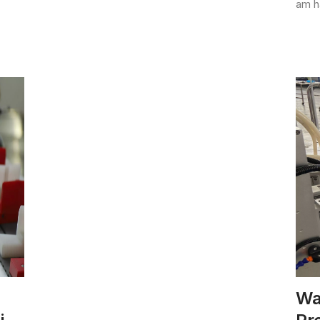
am h
Wa