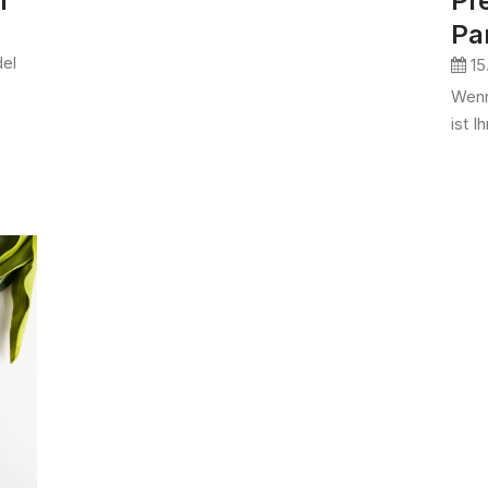
i
Pr
Pa
del
15
Wenn
ist I