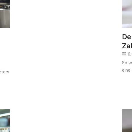
De
Za
11
So w
eine 
eters