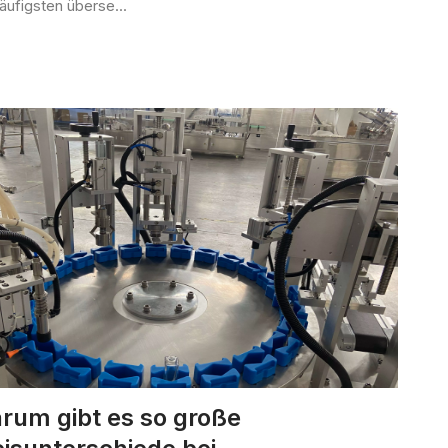
äufigsten überse...
rum gibt es so große