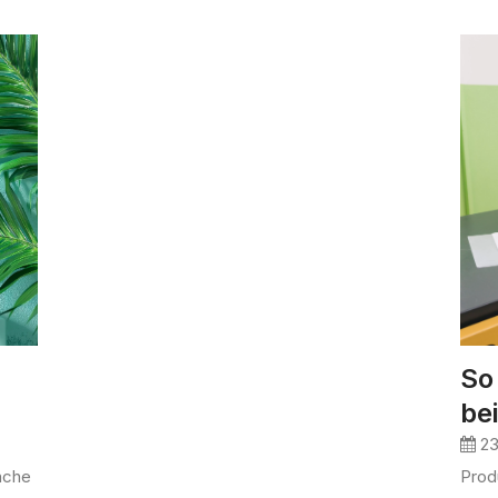
So
be
23
nche
​Pro