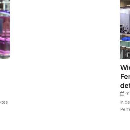
Wie
Fe
def
01
ktes
In d
Perfe