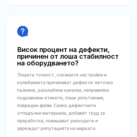

Висок процент на дефекти,
причинен от лоша стабилност
на оборудването?
Лошата точност, сложните настройки и
колебанията причиняват дефекти: неточно
пълнене, разхлабени капачки, неправилно
подравнени етикети, лоши уплътнения,
повреден филм. Силно дефектните
отпадъчни материали, добавят труд за
преработка, повишават разходите и
увреждат репутацията на марката.