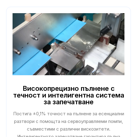
Високопрецизно пълнене с
течност и интелигентна система
за запечатване
Постига ±0,1% точност на пълнене за есенциални
разтвори с помощта на сервоуправляеми помпи,
съвместими с различни вискозитети.
Интелигентното запечатване гарантира пълна