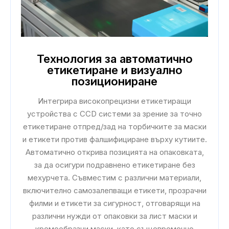
Технология за автоматично
етикетиране и визуално
позициониране
Интегрира високопрецизни етикетиращи
устройства с CCD системи за зрение за точно
етикетиране отпред/зад на торбичките за маски
и етикети против фалшифициране върху кутиите.
Автоматично открива позицията на опаковката,
за да осигури подравнено етикетиране без
мехурчета. Съвместим с различни материали,
включително самозалепващи етикети, прозрачни
филми и етикети за сигурност, отговарящи на
различни нужди от опаковки за лист маски и
кремообразни маски, като същевременно