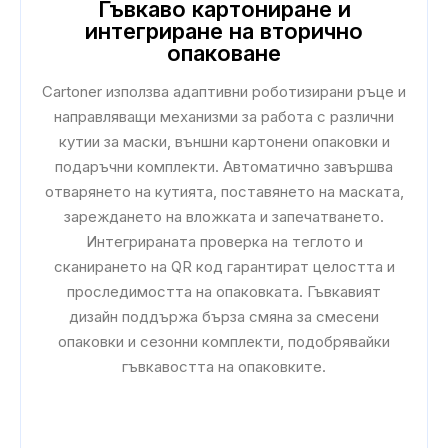
Гъвкаво картониране и
интегриране на вторично
опаковане
Cartoner използва адаптивни роботизирани ръце и
направляващи механизми за работа с различни
кутии за маски, външни картонени опаковки и
подаръчни комплекти. Автоматично завършва
отварянето на кутията, поставянето на маската,
зареждането на вложката и запечатването.
Интегрираната проверка на теглото и
сканирането на QR код гарантират целостта и
проследимостта на опаковката. Гъвкавият
дизайн поддържа бърза смяна за смесени
опаковки и сезонни комплекти, подобрявайки
гъвкавостта на опаковките.