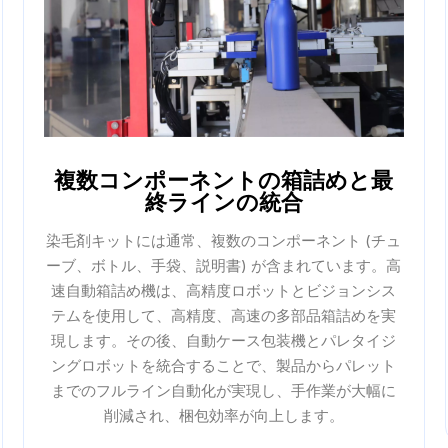
複数コンポーネントの箱詰めと最
終ラインの統合
染毛剤キットには通常、複数のコンポーネント (チュ
ーブ、ボトル、手袋、説明書) が含まれています。高
速自動箱詰め機は、高精度ロボットとビジョンシス
テムを使用して、高精度、高速の多部品箱詰めを実
現します。その後、自動ケース包装機とパレタイジ
ングロボットを統合することで、製品からパレット
までのフルライン自動化が実現し、手作業が大幅に
削減され、梱包効率が向上します。