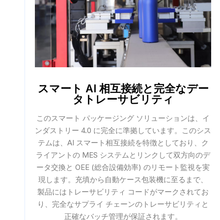
スマート AI 相互接続と完全なデー
タトレーサビリティ
このスマート パッケージング ソリューションは、イ
ンダストリー 4.0 に完全に準拠しています。このシス
テムは、AI スマート相互接続を特徴としており、ク
ライアントの MES システムとリンクして双方向のデ
ータ交換と OEE (総合設備効率) のリモート監視を実
現します。充填から自動ケース包装機に至るまで、
製品にはトレーサビリティ コードがマークされてお
り、完全なサプライ チェーンのトレーサビリティと
正確なバッチ管理が保証されます。