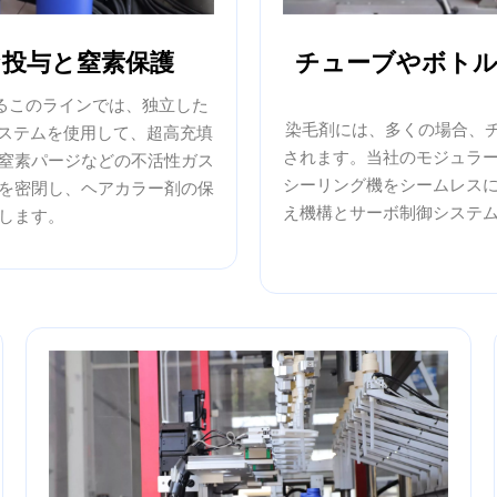
投与と窒素保護
チューブやボト
するこのラインでは、独立した
染毛剤には、多くの場合、チュー
システムを使用して、超高充填
されます。当社のモジュラ
窒素パージなどの不活性ガス
シーリング機をシームレス
を密閉し、ヘアカラー剤の保
え機構とサーボ制御システ
します。