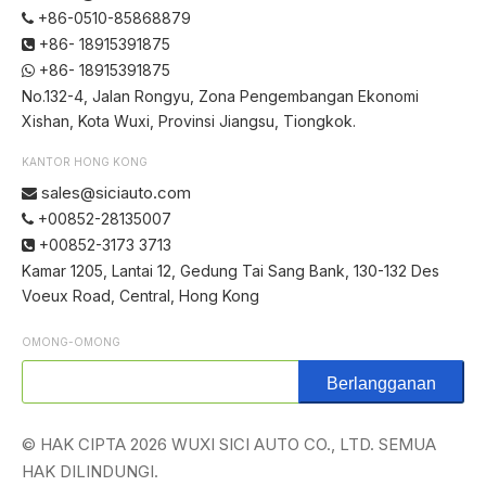
+86-0510-85868879

+86- 18915391875

+86- 18915391875

No.132-4, Jalan Rongyu, Zona Pengembangan Ekonomi
Xishan, Kota Wuxi, Provinsi Jiangsu, Tiongkok.
KANTOR HONG KONG
sales@siciauto.com

+00852-28135007

+00852-3173 3713

Kamar 1205, Lantai 12, Gedung Tai Sang Bank, 130-132 Des
Voeux Road, Central, Hong Kong
OMONG-OMONG
Berlangganan
© HAK CIPTA
2026
WUXI SICI AUTO CO., LTD. SEMUA
HAK DILINDUNGI.