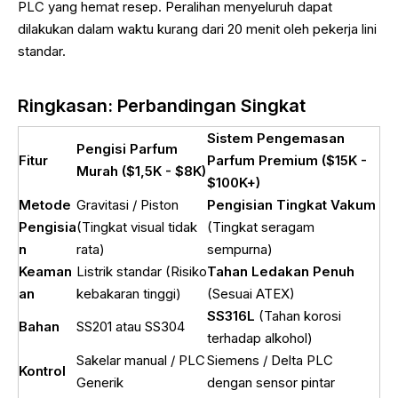
PLC yang hemat resep. Peralihan menyeluruh dapat
dilakukan dalam waktu kurang dari 20 menit oleh pekerja lini
standar.
Ringkasan: Perbandingan Singkat
Sistem Pengemasan
Pengisi Parfum
Fitur
Parfum Premium ($15K -
Murah ($1,5K - $8K)
$100K+)
Metode
Gravitasi / Piston
Pengisian Tingkat Vakum
Pengisia
(Tingkat visual tidak
(Tingkat seragam
n
rata)
sempurna)
Keaman
Listrik standar (Risiko
Tahan Ledakan Penuh
an
kebakaran tinggi)
(Sesuai ATEX)
SS316L
(Tahan korosi
Bahan
SS201 atau SS304
terhadap alkohol)
Sakelar manual / PLC
Siemens / Delta PLC
Kontrol
Generik
dengan sensor pintar