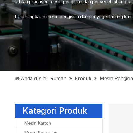
adalah produsen mesin pengisian dan penyegel tabung te
Lihat rangkaian mesin pengisian dan penyegel tabung kami 
Anda di sini:
Rumah
»
Produk
»
Mesin Pengisi
Kategori Produk
Mesin Karton
Mesin Pengisian