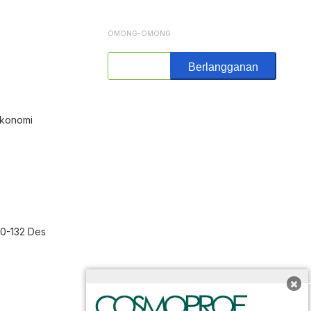
OMONG-OMONG
Berlangganan
Ekonomi
30-132 Des