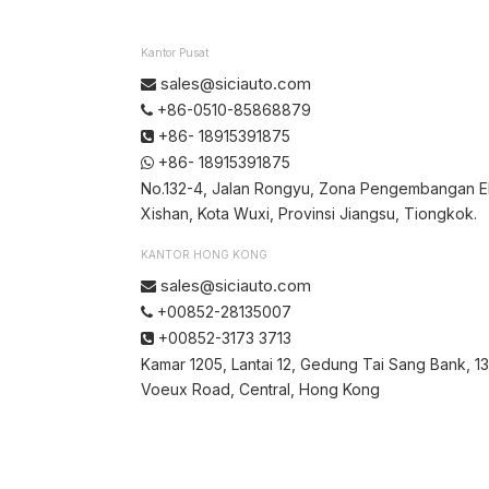
Kantor Pusat
sales@siciauto.com

+86-0510-85868879

+86- 18915391875

+86- 18915391875

No.132-4, Jalan Rongyu, Zona Pengembangan 
Xishan, Kota Wuxi, Provinsi Jiangsu, Tiongkok.
KANTOR HONG KONG
sales@siciauto.com

+00852-28135007

+00852-3173 3713

Kamar 1205, Lantai 12, Gedung Tai Sang Bank, 1
Voeux Road, Central, Hong Kong