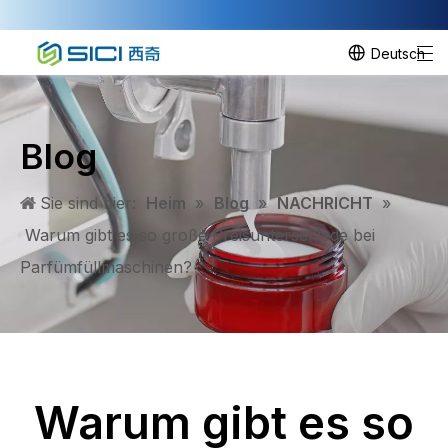
Deutsch
Blog
Sie sind hier:
Heim
»
Blog
»
NACHRICHT
»
Warum gibt es so große Preisunterschiede bei
Parfümfüllmaschinen?
Warum gibt es so