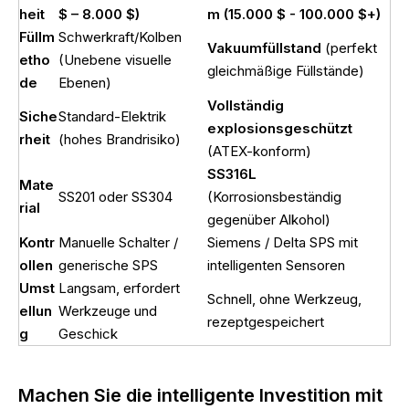
heit
$ – 8.000 $)
m (15.000 $ - 100.000 $+)
Füllm
Schwerkraft/Kolben
Vakuumfüllstand
(perfekt
etho
(Unebene visuelle
gleichmäßige Füllstände)
de
Ebenen)
Vollständig
Siche
Standard-Elektrik
explosionsgeschützt
rheit
(hohes Brandrisiko)
(ATEX-konform)
SS316L
Mate
SS201 oder SS304
(Korrosionsbeständig
rial
gegenüber Alkohol)
Kontr
Manuelle Schalter /
Siemens / Delta SPS mit
ollen
generische SPS
intelligenten Sensoren
Umst
Langsam, erfordert
Schnell, ohne Werkzeug,
ellun
Werkzeuge und
rezeptgespeichert
g
Geschick
Machen Sie die intelligente Investition mit