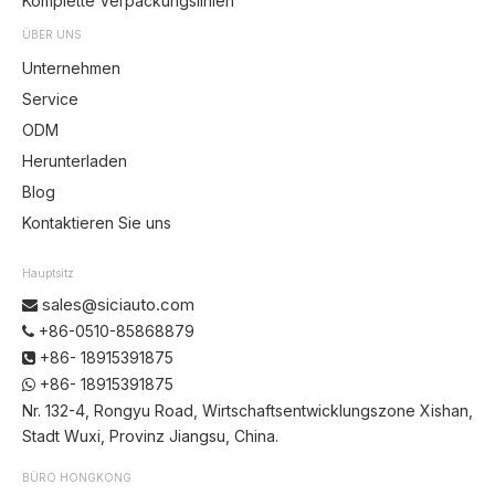
Komplette Verpackungslinien
ÜBER UNS
Unternehmen
Service
ODM
Herunterladen
Blog
Kontaktieren Sie uns
Hauptsitz
sales@siciauto.com

+86-0510-85868879

+86- 18915391875

+86- 18915391875

Nr. 132-4, Rongyu Road, Wirtschaftsentwicklungszone Xishan,
Stadt Wuxi, Provinz Jiangsu, China.
BÜRO HONGKONG