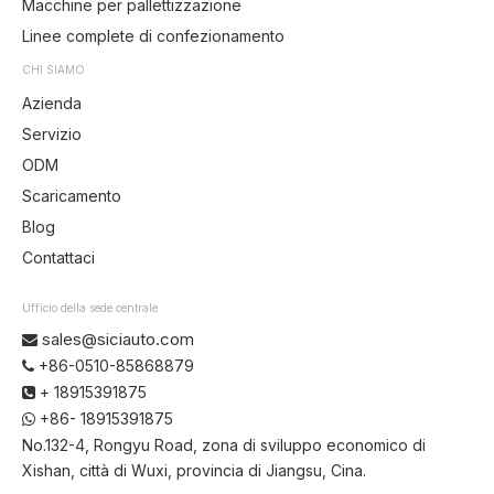
Macchine per pallettizzazione
Linee complete di confezionamento
CHI SIAMO
Azienda
Servizio
ODM
Scaricamento
Blog
Contattaci
Ufficio della sede centrale
sales@siciauto.com

+86-0510-85868879

+ 18915391875

+86- 18915391875

No.132-4, Rongyu Road, zona di sviluppo economico di
Xishan, città di Wuxi, provincia di Jiangsu, Cina.