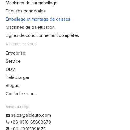
Machines de suremballage
Trieuses pondérales
Emballage et montage de caisses
Machines de palettisation
Lignes de conditionnement complètes
À PROPOS DE NOUS
Entreprise
Service
ODM
Télécharger
Blogue
Contactez-nous
Bureau du siège
sales@siciauto.com

+86-0510-85868879

+86- 18915391875
