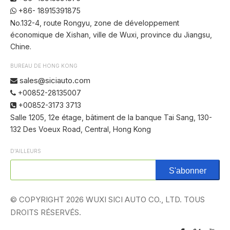
+86- 18915391875

No.132-4, route Rongyu, zone de développement
économique de Xishan, ville de Wuxi, province du Jiangsu,
Chine.
BUREAU DE HONG KONG
sales@siciauto.com

+00852-28135007

+00852-3173 3713

Salle 1205, 12e étage, bâtiment de la banque Tai Sang, 130-
132 Des Voeux Road, Central, Hong Kong
D'AILLEURS
S'abonner
© COPYRIGHT
2026
WUXI SICI AUTO CO., LTD. TOUS
DROITS RÉSERVÉS.