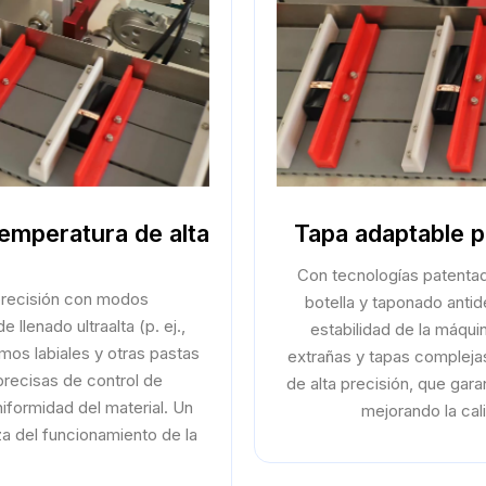
temperatura de alta
Tapa adaptable p
Con tecnologías patentad
 precisión con modos
botella y taponado antide
llenado ultraalta (p. ej.,
estabilidad de la máqui
mos labiales y otras pastas
extrañas y tapas complejas
 precisas de control de
de alta precisión, que gara
niformidad del material. Un
mejorando la cali
za del funcionamiento de la