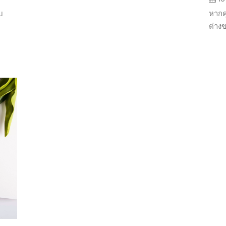
บ
หากค
ต่าง