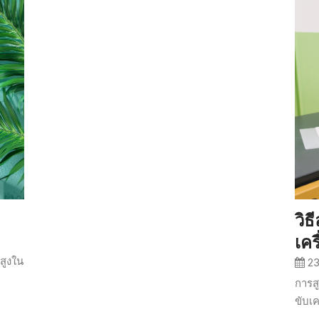
วิ
เคร
สูงใน
23
​การส
ขับเค