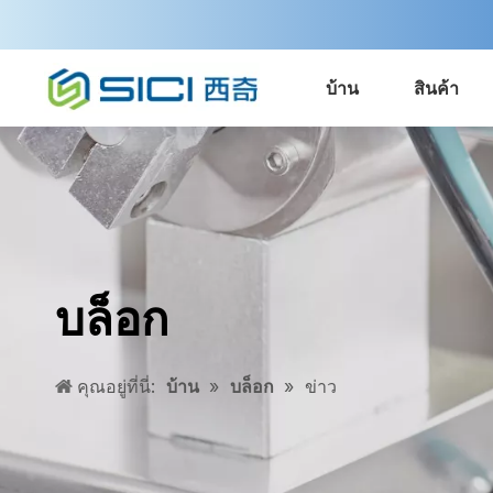
บ้าน
สินค้า
บล็อก
คุณอยู่ที่นี่:
บ้าน
»
บล็อก
»
ข่าว