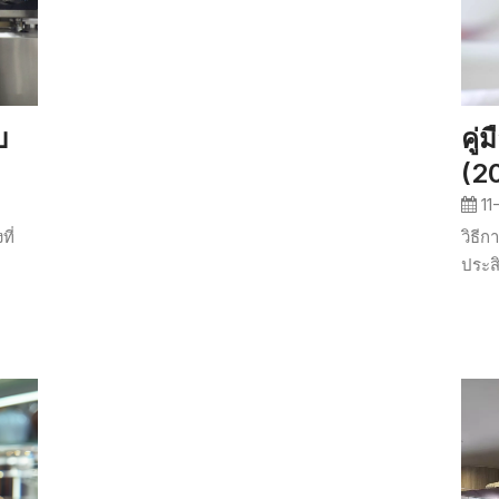
บ
คู่
(2
11
ที่
วิธีก
ประส