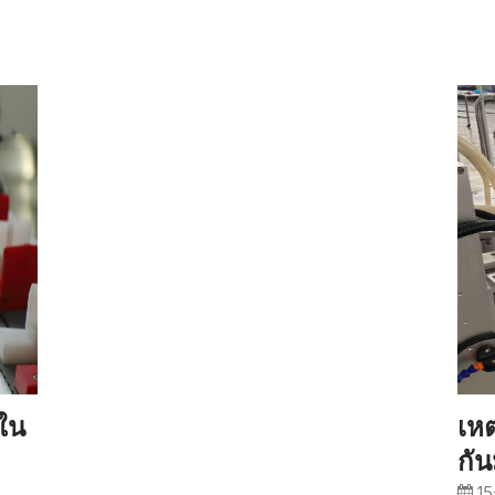
กใน
เหต
กั
15