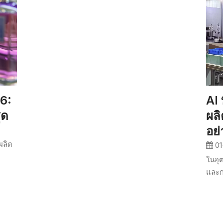
26:
AI 
ุด
ผลิ
อย่
ผลิต
01
ในอุ
และก