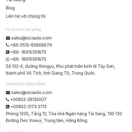
Blog
Liên hệ với chúng tôi
Trụ sở chính Văn phòng
sales@siciauto.com

+86-0510-85868879

+86- 18915391875

+86- 18915391875

Số 132-4, đường Rongyu, Khu phát triển kinh tế Tây Sơn,
thành phố Vô Tích, tỉnh Giang Tô, Trung Quốc.
VĂN PHÒNG HỒNG KÔNG
sales@siciauto.com

+00852-28135007

+00852-3173 3713

Phòng 1205, Tầng 12, Tòa nhà Ngân hàng Tai Sang, 130-132
Đường Des Voeux, Trung tâm, Hồng Kông