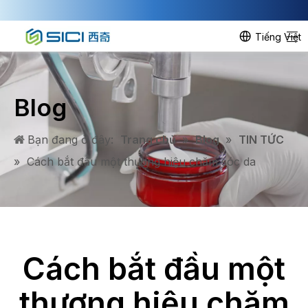
Tiếng Việt
Blog
Bạn đang ở đây:
Trang chủ
»
Blog
»
TIN TỨC
»
Cách bắt đầu một thương hiệu chăm sóc da
Cách bắt đầu một
thương hiệu chăm