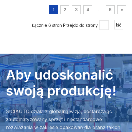
1
2
3
4
...
6
»
Łącznie 6 stron Przejdź do strony
Iść
Aby udoskonalić
swoją produkcję!
SICIAUTO działa z globalną wizją, dostarczając
zautomatyzowany sprzęt i niestandardowe
rozwiązania w zakresie opakowań dla branż takich