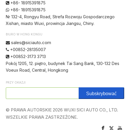
+86- 18915391875

+86- 18915391875

Nr 132-4, Rongyu Road, Strefa Rozwoju Gospodarczego
Xishan, miasto Wuxi, prowincja Jiangsu, Chiny.
BIURO W HONG KONGU
sales@siciauto.com

+00852-28135007

+00852-3173 3713

Pokój 1205, 12. piętro, budynek Tai Sang Bank, 130-132 Des
Voeux Road, Central, Hongkong
PRZY OKAZJI
Subskrybować
© PRAWA AUTORSKIE
2026
WUXI SICI AUTO CO., LTD.
WSZELKIE PRAWA ZASTRZEŻONE.