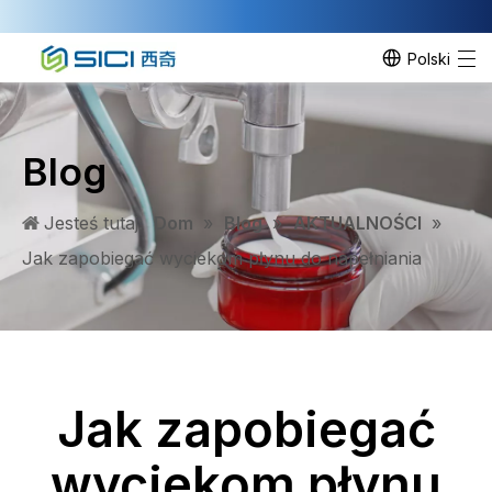
Polski
Blog
Jesteś tutaj:
Dom
»
Blog
»
AKTUALNOŚCI
»
Jak zapobiegać wyciekom płynu do napełniania
Jak zapobiegać
wyciekom płynu