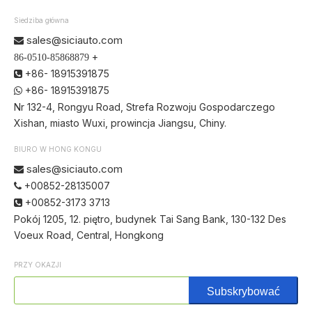
Siedziba główna
sales@siciauto.com

+
86-0510-85868879
+86- 18915391875

+86- 18915391875

Nr 132-4, Rongyu Road, Strefa Rozwoju Gospodarczego
Xishan, miasto Wuxi, prowincja Jiangsu, Chiny.
BIURO W HONG KONGU
sales@siciauto.com

+00852-28135007

+00852-3173 3713

Pokój 1205, 12. piętro, budynek Tai Sang Bank, 130-132 Des
Voeux Road, Central, Hongkong
PRZY OKAZJI
Subskrybować