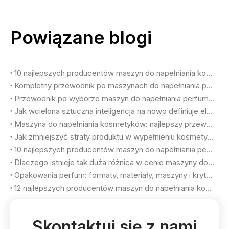
Powiązane blogi
10 najlepszych producentów maszyn do napełniania kosmetyków w USA
Kompletny przewodnik po maszynach do napełniania pasty do zębów (2026)
Przewodnik po wyborze maszyn do napełniania perfum 2026: osiągnięcie luksusowej jakości i maksymalnej wydajności
Jak wcielona sztuczna inteligencja na nowo definiuje elastyczną produkcję w fabrykach kosmetyków
Maszyna do napełniania kosmetyków: najlepszy przewodnik
Jak zmniejszyć straty produktu w wypełnieniu kosmetycznym
10 najlepszych producentów maszyn do napełniania perfum w Turcji
Dlaczego istnieje tak duża różnica w cenie maszyny do napełniania perfum?
Opakowania perfum: formaty, materiały, maszyny i kryteria wyboru
12 najlepszych producentów maszyn do napełniania kosmetyków w 2026 r
Skontaktuj się z nami