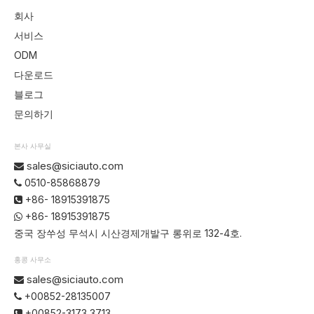
회사
서비스
ODM
다운로드
블로그
문의하기
본사 사무실
sales@siciauto.com

0510-85868879

+86- 18915391875

+86- 18915391875

중국 장쑤성 무석시 시산경제개발구 롱위로 132-4호.
홍콩 사무소
sales@siciauto.com

+00852-28135007

+00852-3173 3713
