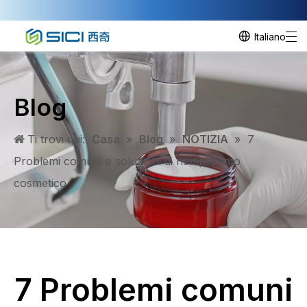
Italiano
Blog
Ti trovi qui:
Casa
»
Blog
»
NOTIZIA
»
7
Problemi comuni e soluzioni di riempimento
cosmetico
7 Problemi comuni