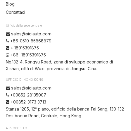
Blog
Contattaci
Ufficio della sede centrale
sales@siciauto.com

+86-0510-85868879

+ 18915391875

+86- 18915391875

No.132-4, Rongyu Road, zona di sviluppo economico di
Xishan, città di Wuxi, provincia di Jiangsu, Cina.
UFFICIO DI HONG KONG
sales@siciauto.com

+00852-28135007

+00852-3173 3713

Stanza 1205, 12° piano, edificio della banca Tai Sang, 130-132
Des Voeux Road, Centrale, Hong Kong
A PROPOSITO