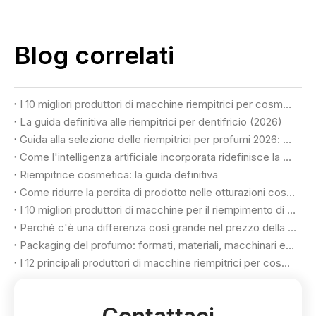
Blog correlati
I 10 migliori produttori di macchine riempitrici per cosmetici negli Stati Uniti
La guida definitiva alle riempitrici per dentifricio (2026)
Guida alla selezione delle riempitrici per profumi 2026: ottenere qualità di lusso e massima resa
Come l'intelligenza artificiale incorporata ridefinisce la produzione flessibile nelle fabbriche di cosmetici
Riempitrice cosmetica: la guida definitiva
Come ridurre la perdita di prodotto nelle otturazioni cosmetiche
I 10 migliori produttori di macchine per il riempimento di profumi in Turchia
Perché c'è una differenza così grande nel prezzo della riempitrice per profumo?
Packaging del profumo: formati, materiali, macchinari e criteri di selezione
I 12 principali produttori di macchine riempitrici per cosmetici nel 2026