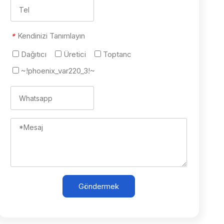
Kendinizi Tanımlayın
*
Dağıtıcı
Üretici
Toptanc
~!phoenix_var220_3!~
Göndermek