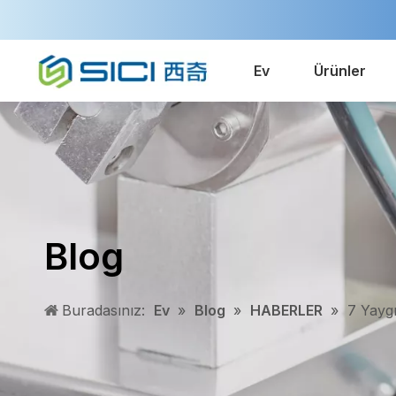
Ev
Ürünler
Blog
Buradasınız:
Ev
»
Blog
»
HABERLER
»
7 Yayg