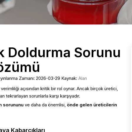
ik Doldurma Sorunu
özümü
ayınlanma Zamanı: 2026-03-29 Kaynak:
Alan
verimliliği açısından kritik bir rol oynar. Ancak birçok üretici,
n tekrarlayan sorunlarla karşı karşıyadır.
um sorununu
ve daha da önemlisi,
önde gelen üreticilerin
va Kabarcıkları