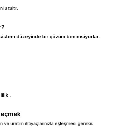
i azaltır.
r?
sistem düzeyinde bir çözüm benimsiyorlar
.
lilik
.
 Seçmek
n ve üretim ihtiyaçlarınızla eşleşmesi gerekir.