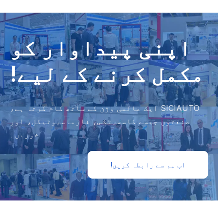
اپنی پیداوار کو
مکمل کرنے کے لیے!
SICIAUTO ایک عالمی وژن کے ساتھ کام کرتا ہے،
صنعتوں جیسے کاسمیٹکس، فارماسیوٹیکل، اور
خوریں۔
اب ہم سے رابطہ کریں!