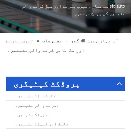
siciauto سے ہماری ٹیوب بھرنے اور سیل کرنے والی
مشینوں کی رینج دیکھیں۔
آپ یہاں ہیں:
گھر
»
مصنوعات
»
ٹیوب بھرنے
اور سگ ماہی کرنے والی مشینیں۔
پروڈکٹ کیٹیگری
کارٹوننگ مشینیں۔
بھرنے والی مشینیں۔
کیپنگ مشینیں۔
فلنگ اور کیپنگ مشینیں۔