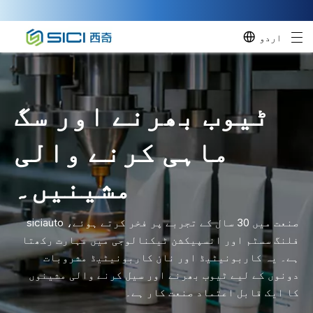
اردو
ٹیوب بھرنے اور سگ
ماہی کرنے والی
مشینیں۔
صنعت میں 30 سال کے تجربے پر فخر کرتے ہوئے، siciauto
فلنگ سسٹم اور انسپیکشن ٹیکنالوجی میں مہارت رکھتا
ہے۔ یہ کاربونیٹیڈ اور نان کاربونیٹیڈ مشروبات
دونوں کے لیے ٹیوب بھرنے اور سیل کرنے والی مشینوں
کا ایک قابل اعتماد صنعت کار ہے۔