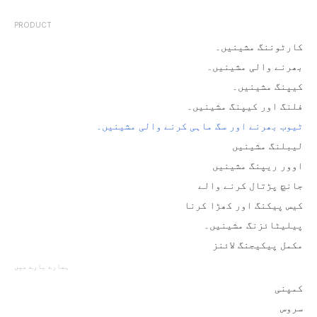
PRODUCT
کارٹوننگ مشینیں۔
بھرنے والی مشینیں۔
کیپنگ مشینیں۔
فلنگ اور کیپنگ مشینیں۔
ٹیوب بھرنے اور سگ ماہی کرنے والی مشینیں۔
لیبلنگ مشینیں
اوور ریپنگ مشینیں
جانچ پڑتال کرنے والے
کیس پیکنگ اور کھڑا کرنا
پیلیٹائزنگ مشینیں۔
مکمل پیکیجنگ لائنز
ہمارے بارے میں
کمپنی
سروس