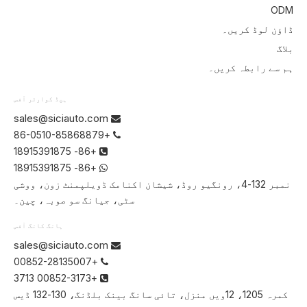
ODM
ڈاؤن لوڈ کریں۔
بلاگ
ہم سے رابطہ کریں۔
ہیڈ کوارٹر آفس
sales@siciauto.com

+86-0510-85868879

+86- 18915391875

+86- 18915391875

نمبر 132-4، رونگیو روڈ، شیشان اکنامک ڈویلپمنٹ زون، ووشی
سٹی، جیانگ سو صوبہ، چین۔
ہانگ کانگ آفس
sales@siciauto.com

+00852-28135007

+00852-3173 3713

کمرہ 1205، 12ویں منزل، تائی سانگ بینک بلڈنگ، 130-132 ڈیس