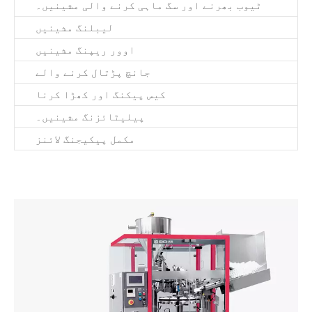
ٹیوب بھرنے اور سگ ماہی کرنے والی مشینیں۔
لیبلنگ مشینیں
اوور ریپنگ مشینیں
جانچ پڑتال کرنے والے
کیس پیکنگ اور کھڑا کرنا
پیلیٹائزنگ مشینیں۔
مکمل پیکیجنگ لائنز