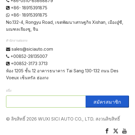
+86-0510-85868879

+86- 18915391875

+86- 18915391875

No.132-4, Rongyu Road, เขตพัฒนาเศรษฐกิจ Xishan, เมืองอู๋ซี,
มณฑลเจียงซู, จีน
สำนักงานฮ่องกง
sales@siciauto.com

+00852-28135007

+00852-3173 3713

ห้อง 1205 ชั้น 12 อาคารธนาคาร Tai Sang 130-132 ถนน Des
Voeux เซ็นทรัล ฮ่องกง
อนึ่ง
สมัครสมาชิก
© ลิขสิทธิ์
2026
WUXI SICI AUTO CO., LTD. สงวนลิขสิทธิ์