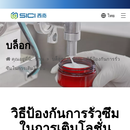
ไทย
บล็อก
คุณอยู่ที่นี่:
บ้าน
»
บล็อก
»
ข่าว
»
​วิธีป้องกันการรั่ว
ซึมในการเติมโลชั่น
วิธีป้องกันการรั่วซึม
ในการเติมโลชั่น