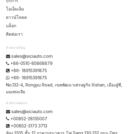
บริการ
โอเอ็มเอ็ม
ดาวน์โหลด
บล็อก
ติดต่อเรา
สำนักงานใหญ่
sales@siciauto.com

+86-0510-85868879

+86- 18915391875

+86- 18915391875

No.132-4, Rongyu Road, เขตพัฒนาเศรษฐกิจ Xishan, เมืองอู๋ซี,
มณฑลเจีย
สำนักงานฮ่องกง
sales@siciauto.com

+00852-28135007

+00852-3173 3713

ห้อง 1205 ชั้น 12 อาคารธนาคาร Tai Sang 130-132 ถนน Des