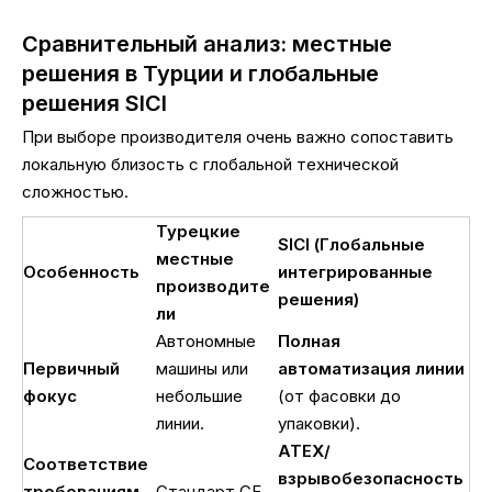
Сравнительный анализ: местные
решения в Турции и глобальные
решения SICI
При выборе производителя очень важно сопоставить
локальную близость с глобальной технической
сложностью.
Турецкие
SICI (Глобальные
местные
Особенность
интегрированные
производите
решения)
ли
Автономные
Полная
Первичный
машины или
автоматизация линии
фокус
небольшие
(от фасовки до
линии.
упаковки).
ATEX/
Соответствие
взрывобезопасность
требованиям
Стандарт CE.