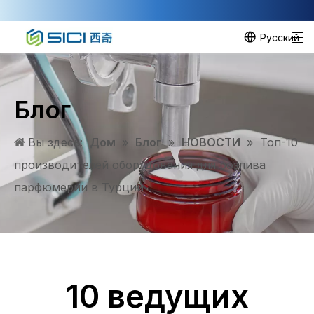
Pусский
Блог
Вы здесь:
Дом
»
Блог
»
НОВОСТИ
»
Топ-10
производителей оборудования для розлива
парфюмерии в Турции
10 ведущих