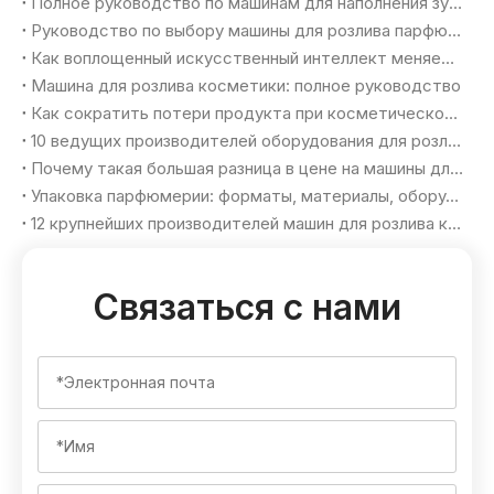
Полное руководство по машинам для наполнения зубной пасты (2026 г.)
Руководство по выбору машины для розлива парфюмерии 2026: достижение роскошного качества и максимальной производительности
Как воплощенный искусственный интеллект меняет представление о гибком производстве на косметических фабриках
Машина для розлива косметики: полное руководство
Как сократить потери продукта при косметическом розливе
10 ведущих производителей оборудования для розлива парфюмерии в Турции
Почему такая большая разница в цене на машины для розлива парфюмерии?
Упаковка парфюмерии: форматы, материалы, оборудование и критерии выбора
12 крупнейших производителей машин для розлива косметики в 2026 году
Связаться с нами