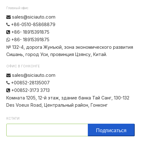
Главный офис
sales@siciauto.com

+86-0510-85868879

+86- 18915391875

+86- 18915391875

№ 132-4, дорога Жунъюй, зона экономического развития
Сишань, город Уси, провинция Цзянсу, Китай.
ОФИС В ГОНКОНГЕ
sales@siciauto.com

+00852-28135007

+00852-3173 3713

Комната 1205, 12-й этаж, здание банка Тай Санг, 130-132
Des Voeux Road, Центральный район, Гонконг
КСТАТИ
Подписаться