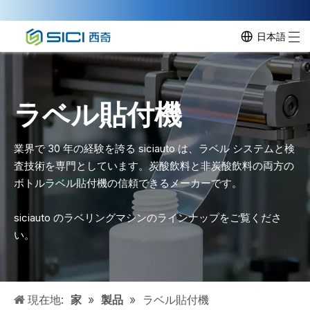
日本語
ラベル貼付機
業界で 30 年の経験を誇る siciauto は、ラベル システムと検
査技術を専門としています。炭酸飲料と非炭酸飲料の両方の
ボトルラベル貼付機の信頼できるメーカーです。
siciauto のラベリングマシンのラインナップをご覧くださ
い。
現在地:
家
»
製品
»
ラベル貼付機