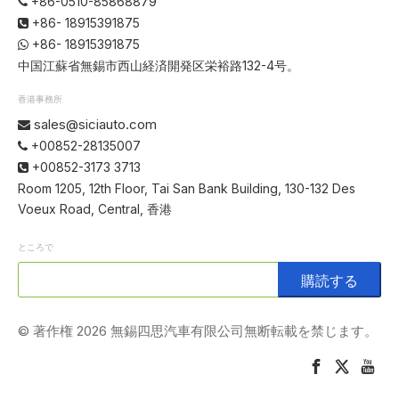
+86-0510-85868879

+86- 18915391875

+86- 18915391875

中国江蘇省無錫市西山経済開発区栄裕路132-4号。
香港事務所
sales@siciauto.com

+00852-28135007

+00852-3173 3713

Room 1205, 12th Floor, Tai San Bank Building, 130-132 Des
Voeux Road, Central, 香港
ところで
購読する
© 著作権
2026
無錫四思汽車有限公司無断転載を禁じます。