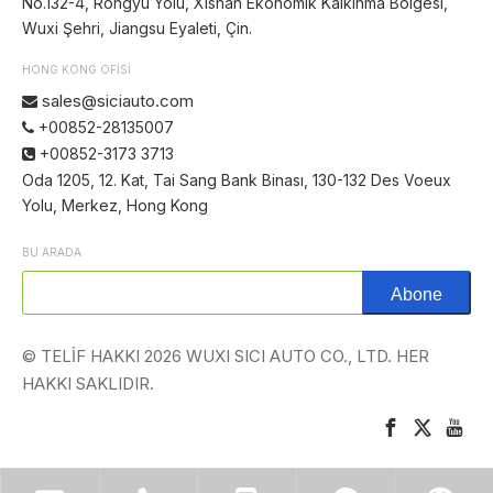
No.132-4, Rongyu Yolu, Xishan Ekonomik Kalkınma Bölgesi,
Wuxi Şehri, Jiangsu Eyaleti, Çin.
HONG KONG OFİSİ
sales@siciauto.com

+00852-28135007

+00852-3173 3713

Oda 1205, 12. Kat, Tai Sang Bank Binası, 130-132 Des Voeux
Yolu, Merkez, Hong Kong
BU ARADA
Abone
© TELİF HAKKI
2026
WUXI SICI AUTO CO., LTD. HER
HAKKI SAKLIDIR.