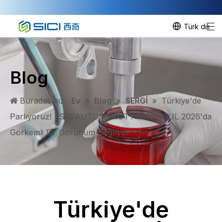
Türk dili
Blog
Buradasınız:
Ev
»
Blog
»
SERGİ
»
Türkiye'de
Parlıyoruz! | SICIAUTO BEAUTY ISTANBUL 2026'da
Görkemli Bir Görünüm Sağlıyor
Türkiye'de