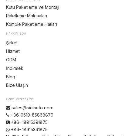
Kutu Paketleme ve Montajı
Paletleme Makinaları
Komple Paketleme Hatları
HAKKIMIZDA
Şirket
Hizmet
ODM
İndirmek
Blog
Bize Ulaşın
Genel Merkez Ofisi
sales@siciauto.com

+86-0510-85868879

+86- 18915391875

+86- 18915391875
