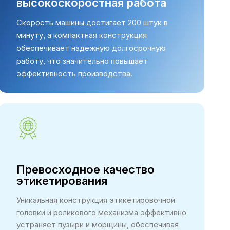
высокоскоростная работа
Скорость машины достигает 200 штук в
минуту, а компактная конструкция
обеспечивает надежную долгосрочную
работу, что значительно повышает
эффективность производства.
Превосходное качество
этикетирования
Уникальная конструкция этикетировочной
головки и роликового механизма эффективно
устраняет пузыри и морщины, обеспечивая