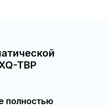
матической
 XQ-TBP
ое полностью