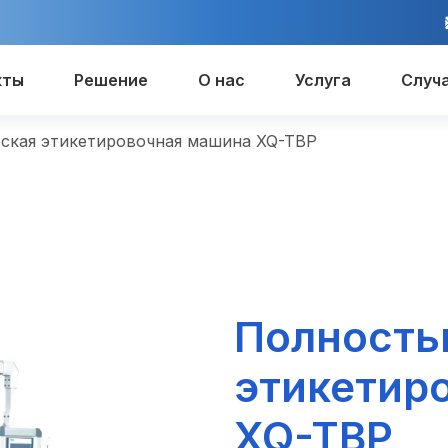
кты
Решение
О нас
Услуга
Случ
ская этикетировочная машина XQ-TBP
Полность
этикетир
XQ-TBP