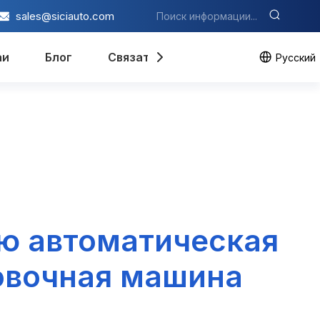
sales@siciauto.com
аи
Блог
Связаться с нами
Pусский
ю автоматическая
овочная машина