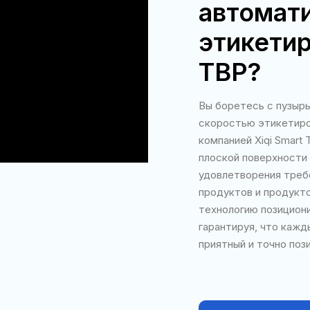
автомат
этикети
TBP?
Вы боретесь с пузырь
скоростью этикетиро
компанией Xiqi Smart
плоской поверхности
удовлетворения треб
продуктов и продукт
технологию позициони
гарантируя, что кажд
приятный и точно поз