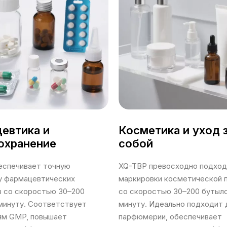
евтика и
Косметика и уход 
охранение
собой
еспечивает точную
XQ-TBP превосходно подход
у фармацевтических
маркировки косметической 
в со скоростью 30–200
со скоростью 30–200 бутыло
минуту. Соответствует
минуту. Идеально подходит 
ям GMP, повышает
парфюмерии, обеспечивает