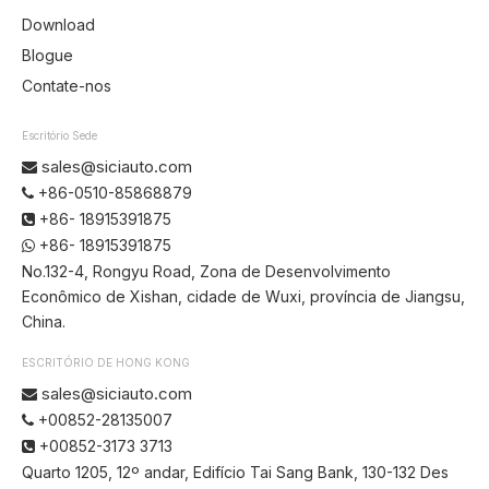
Download
Blogue
Contate-nos
Escritório Sede
sales@siciauto.com

+86-0510-85868879

+86- 18915391875

+86- 18915391875

No.132-4, Rongyu Road, Zona de Desenvolvimento
Econômico de Xishan, cidade de Wuxi, província de Jiangsu,
China.
ESCRITÓRIO DE HONG KONG
sales@siciauto.com

+00852-28135007

+00852-3173 3713

Quarto 1205, 12º andar, Edifício Tai Sang Bank, 130-132 Des