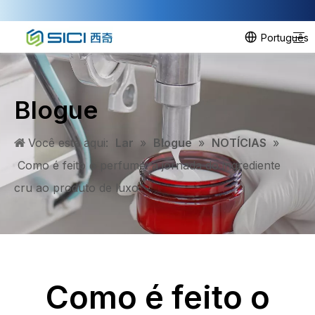
Português
Blogue
Você está aqui:
Lar
»
Blogue
»
NOTÍCIAS
»
Como é feito o perfume: a jornada do ingrediente
cru ao produto de luxo
Como é feito o