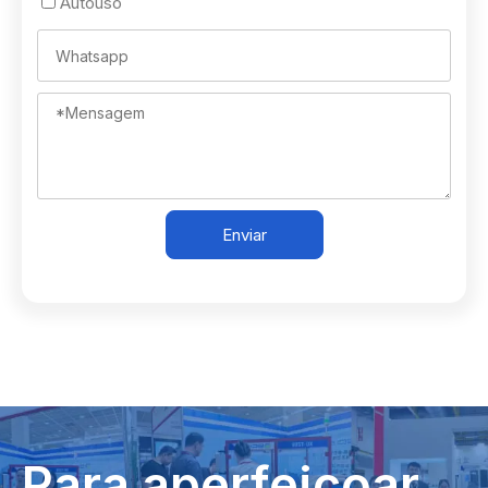
Autouso
Enviar
Para aperfeiçoar