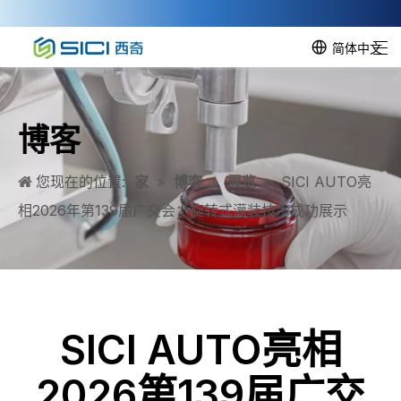
简体中文
博客
您现在的位置:
家
»
博客
»
展览
»
SICI AUTO亮
相2026年第139届广交会：旋转式灌装技术成功展示
SICI AUTO亮相
2026第139届广交